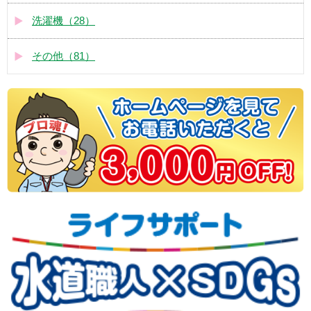
洗濯機（28）
その他（81）