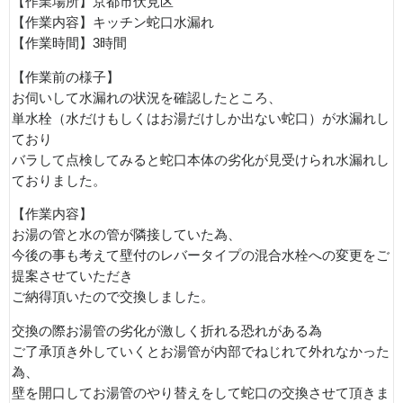
【作業場所】京都市伏見区
【作業内容】キッチン蛇口水漏れ
【作業時間】3時間
【作業前の様子】
お伺いして水漏れの状況を確認したところ、
単水栓（水だけもしくはお湯だけしか出ない蛇口）が水漏れし
ており
バラして点検してみると蛇口本体の劣化が見受けられ水漏れし
ておりました。
【作業内容】
お湯の管と水の管が隣接していた為、
今後の事も考えて壁付のレバータイプの混合水栓への変更をご
提案させていただき
ご納得頂いたので交換しました。
交換の際お湯管の劣化が激しく折れる恐れがある為
ご了承頂き外していくとお湯管が内部でねじれて外れなかった
為、
壁を開口してお湯管のやり替えをして蛇口の交換させて頂きま