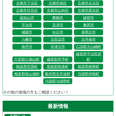
京都市下京区
京都市南区
京都市右京区
京都市伏見区
京都市山科区
京都市西京区
福知山市
舞鶴市
綾部市
宇治市
宮津市
亀岡市
城陽市
向日市
長岡京市
八幡市
京田辺市
京丹後市
南丹市
木津川市
乙訓郡大山崎町
綴喜郡宇治田原
久世郡久御山町
綴喜郡井手町
町
相楽郡笠置町
相楽郡和束町
相楽郡精華町
相楽郡南山城村
船井郡京丹波町
与謝郡伊根町
与謝郡与謝野町
その他の地域の方もご相談ください！
最新情報