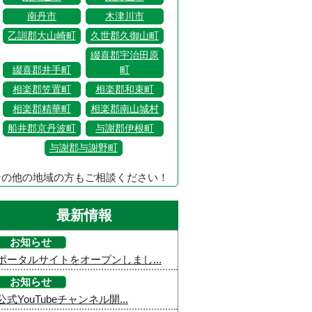
南丹市
木津川市
乙訓郡大山崎町
久世郡久御山町
綴喜郡宇治田原
綴喜郡井手町
町
相楽郡笠置町
相楽郡和束町
相楽郡精華町
相楽郡南山城村
船井郡京丹波町
与謝郡伊根町
与謝郡与謝野町
その他の地域の方もご相談ください！
最新情報
お知らせ
ポータルサイトをオープンしまし...
お知らせ
公式YouTubeチャンネル開...