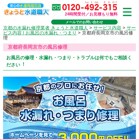
24時間受付／お見積もり無料
メールでのお問い合わせ
京都の水漏れ修理業者 きょうと水道職人
>
サービス内容
>
サー
ビス内容 | お風呂の水漏れ・つまり
>
京都府長岡京市の風呂修
理
京都府長岡京市の風呂修理
お風呂の修理・水漏れ・つまり・トラブルは何でもご相談く
ださい︕