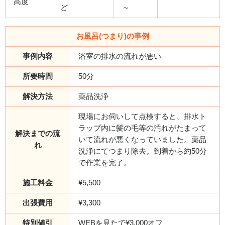
高度
ど
～
お風呂(つまり)の事例
事例内容
浴室の排水の流れが悪い
所要時間
50分
解決方法
薬品洗浄
現場にお伺いして点検すると、排水ト
ラップ内に髪の毛等の汚れがたまって
解決までの流
いて流れが悪くなっていました。薬品
れ
洗浄にてつまり除去。到着から約50分
で作業を完了。
施工料金
¥5,500
出張費用
¥3,300
特別値引
WEBを見たで¥3,000オフ