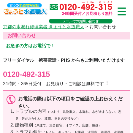
24時間受付／お見積もり無料
メールでのお問い合わせ
京都の水漏れ修理業者 きょうと水道職人
>
お問い合わせ
お問い合わせ
お急ぎの方はお電話で！
フリーダイヤル 携帯電話・PHS からもご利用いただけます
0120-492-315
24時間・365日受付 お見積り・ご相談は無料です︕
お電話の際は以下の項目をご確認の上お伝えくだ
さい。
トラブルの内容
（つまり、異物混入、水漏れ、水が止まらない、悪
臭、音がおかしい、故障、器具の交換など）
建物種別
（戸建て、集合住宅、オフィス、店舗、施設）
トラブル個所
（トイレ、キッチン、お風呂、洗面所、給湯器、洗濯機、