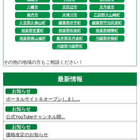
八幡市
京田辺市
京丹後市
南丹市
木津川市
乙訓郡大山崎町
久世郡久御山町
綴喜郡井手町
綴喜郡宇治田原町
相楽郡笠置町
相楽郡和束町
相楽郡精華町
相楽郡南山城村
船井郡京丹波町
与謝郡伊根町
与謝郡与謝野町
その他の地域の方もご相談ください！
最新情報
お知らせ
ポータルサイトをオープンしまし...
お知らせ
公式YouTubeチャンネル開...
お知らせ
価格改定のお知らせ