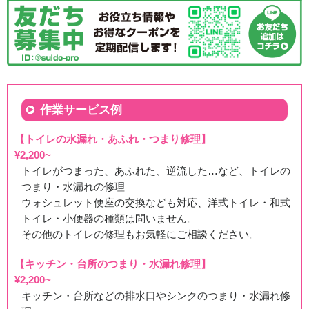
おいて、お客様の個人情報もしくはそれに準ずる情報を
取り扱う際に、当社が遵守する方針を示したものです。
3.情報の取得・利用について
当社は電話、電子メール、フォームメール等の通信手段
にて氏名、住所、電話番号、その他連絡先を取得し、取
作業サービス例
得した情報については、以下の利用目的の範囲内におい
て、取り扱います。
【トイレの水漏れ・あふれ・つまり修理】
①お客様との連絡、ご意見、お問合せ等に対応のため
¥2,200~
②当社サービス提供のため
トイレがつまった、あふれた、逆流した…など、トイレの
③各種お知らせ、メールマガジン、ＤＭ等の配信・送付
つまり・水漏れの修理
のため
ウォシュレット便座の交換なども対応、洋式トイレ・和式
④キャンペーン、アンケート、モニター、取材等の実施
トイレ・小便器の種類は問いません。
のため
その他のトイレの修理もお気軽にご相談ください。
⑤当社サービスの改善、新規サービスの開発およびマー
ケティングのため
【キッチン・台所のつまり・水漏れ修理】
⑥お客様に対してのハガキや電子メールによるアンケー
¥2,200~
ト、ご案内の送付又は送信などのため
キッチン・台所などの排水口やシンクのつまり・水漏れ修