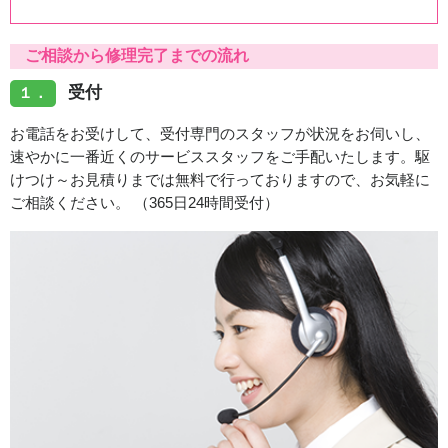
お客様からご提供いただいた情報については、保存期間
を設定し、保存期間終了後は廃棄します。
ご相談から修理完了までの流れ
また、保存期間内であっても、不要となった場合にはす
みやかに廃棄します。
受付
１．
5.情報の外部提供
お電話をお受けして、受付専門のスタッフが状況をお伺いし、
速やかに一番近くのサービススタッフをご手配いたします。駆
当社は、お客様からご提供いただいた個人情報を、第三
けつけ～お見積りまでは無料で行っておりますので、お気軽に
者に提供することはありません。
ご相談ください。 （365日24時間受付）
また、今後第三者提供を行う事になった場合には、提供
する情報と提供目的などを提示し、お客様から同意を得
た場合のみ第三者提供を行います。
また、当社では、利用目的の達成に必要な範囲内におい
て、他の事業者へ個人情報を委託することがあります。
6.情報の開示、訂正、削除
お客様から開示、訂正、利用停止等のお申し出があった
場合には、ご本人様の確認をしたうえで当社所定の方法
に基づき対応致します。