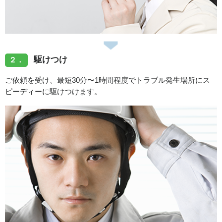
7.問い合わせ先
個人情報の取扱いに関しては、下記の窓口まで電話また
は E メールにてお問い合わせください。
株式会社N-Vision 総務部
駆けつけ
２．
広島県広島市中区鶴見町8-57
ご依頼を受け、最短30分〜1時間程度でトラブル発生場所にス
電話番号：082-275-5227
ピーディーに駆けつけます。
Eメールアドレス： info@h-nvision.co.jp
8.プライバシーポリシーの変更手続
当社は、当社の裁量に基づいて、本プライバシーポリシ
ーを変更します。
但し、個人情報保護法その他の法令により、改定に必要
な手続が定められている場合には、当該法令に基づき改
定を行うものとします。
なお、本プライバシーポリシーを変更する場合には、変
更後の本ポリシーの施行時期及び内容を適切な方法によ
り周知します。