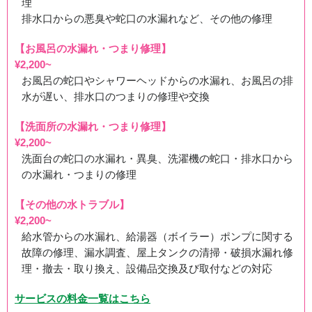
理
4.情報の管理
排水口からの悪臭や蛇口の水漏れなど、その他の修理
当社は、お客様からご提供いただいた情報の管理につい
【お風呂の水漏れ・つまり修理】
て、以下を徹底します。
¥2,200~
お風呂の蛇口やシャワーヘッドからの水漏れ、お風呂の排
①情報の正確性の確保
水が遅い、排水口のつまりの修理や交換
お客様からご提供いただいた情報については、常に正確
かつ最新の情報となるよう努めます。
【洗面所の水漏れ・つまり修理】
②安全管理措置
¥2,200~
当社は、組織的な個人情報の管理については、社内規定
洗面台の蛇口の水漏れ・異臭、洗濯機の蛇口・排水口から
による厳重に取扱い方法を規定し、それに基づいた取扱
の水漏れ・つまりの修理
いを徹底しています。
③従業者の監督
【その他の水トラブル】
当社は、当社の規程に基づき、個人情報取扱い規程の厳
¥2,200~
格な運用を徹底しています。
給水管からの水漏れ、給湯器（ボイラー）ポンプに関する
④委託先の監督
故障の修理、漏水調査、屋上タンクの清掃・破損水漏れ修
個人情報の取扱いを外部に委託する場合には、当社の規
理・撤去・取り換え、設備品交換及び取付などの対応
程に基づき、用件を満たした委託先にのみ委託を行い、
適切な管理を行います。
サービスの料金一覧はこちら
⑤保存期間と廃棄