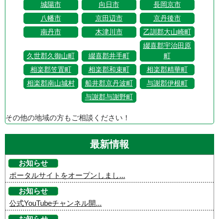
城陽市
向日市
長岡京市
八幡市
京田辺市
京丹後市
南丹市
木津川市
乙訓郡大山崎町
綴喜郡宇治田原
久世郡久御山町
綴喜郡井手町
町
相楽郡笠置町
相楽郡和束町
相楽郡精華町
相楽郡南山城村
船井郡京丹波町
与謝郡伊根町
与謝郡与謝野町
その他の地域の方もご相談ください！
最新情報
お知らせ
ポータルサイトをオープンしまし...
お知らせ
公式YouTubeチャンネル開...
お知らせ