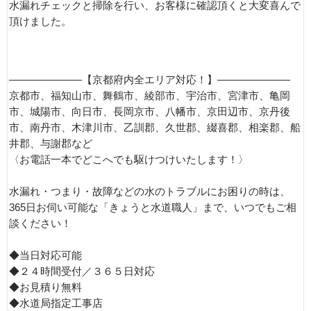
水漏れチェックと掃除を行い、お客様に確認頂くと大変喜んで
頂けました。
———————【京都府内全エリア対応！】———————
京都市、福知山市、舞鶴市、綾部市、宇治市、宮津市、亀岡
市、城陽市、向日市、長岡京市、八幡市、京田辺市、京丹後
市、南丹市、木津川市、乙訓郡、久世郡、綴喜郡、相楽郡、船
井郡、与謝郡など
〈お電話一本でどこへでも駆けつけいたします！〉
水漏れ・つまり・故障などの水のトラブルにお困りの時は、
365日お伺い可能な「きょうと水道職人」まで、いつでもご相
談ください！
◆当日対応可能
◆２４時間受付／３６５日対応
◆お見積り無料
◆水道局指定工事店