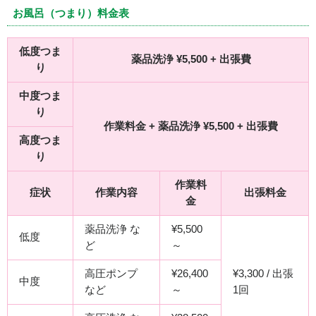
お風呂（つまり）料金表
低度つま
薬品洗浄 ¥5,500 + 出張費
り
中度つま
り
作業料金 + 薬品洗浄 ¥5,500 + 出張費
高度つま
り
作業料
症状
作業内容
出張料金
金
薬品洗浄 な
¥5,500
低度
ど
～
高圧ポンプ
¥26,400
¥3,300 / 出張
中度
など
～
1回