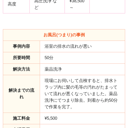
高圧洗浄 な
¥38,500
高度
ど
～
お風呂(つまり)の事例
事例内容
浴室の排水の流れが悪い
所要時間
50分
解決方法
薬品洗浄
現場にお伺いして点検すると、排水ト
ラップ内に髪の毛等の汚れがたまって
解決までの流
いて流れが悪くなっていました。薬品
れ
洗浄にてつまり除去。到着から約50分
で作業を完了。
施工料金
¥5,500