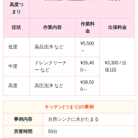
高度つ
まり
作業料
症状
作業内容
出張料金
金
¥5,500
低度
薬品洗浄 など
～
ドレンクリーナ
¥26,40
¥3,300 / 出
中度
ー など
0～
張1回
¥38,50
高度
高圧洗浄 など
0～
キッチン(つまり)の事例
事例内容
台所シンクに水がたまる
所要時間
50分