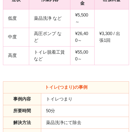
金
¥5,500
低度
薬品洗浄 など
～
高圧ポンプ な
¥26,40
¥3,300 / 出
中度
ど
0～
張1回
トイレ脱着工賃
¥55,00
高度
など
0～
トイレ(つまり)の事例
事例内容
トイレつまり
所要時間
50分
解決方法
薬品洗浄にて除去