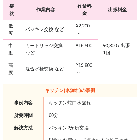
症
作業料
作業内容
出張料金
状
金
低
¥2,200
パッキン交換 など
度
～
中
カートリッジ交換
¥16,500
¥3,300 / 出張
度
など
～
1回
高
¥19,800
混合水栓交換 など
度
～
キッチン(水漏れ)の事例
事例内容
キッチン蛇口水漏れ
所要時間
60分
解決方法
パッキン2か所交換