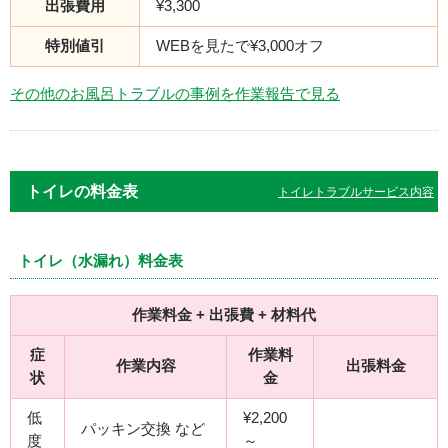
出張費用
¥3,300
特別値引
WEBを見たで¥3,000オフ
その他のお風呂トラブルの事例を作業報告で見る
トイレの料金表
トイレトラブルサービス内容
トイレ（水漏れ）料金表
作業料金 + 出張費 + 材料代
症
作業料
作業内容
出張料金
状
金
低
¥2,200
パッキン交換 など
度
～