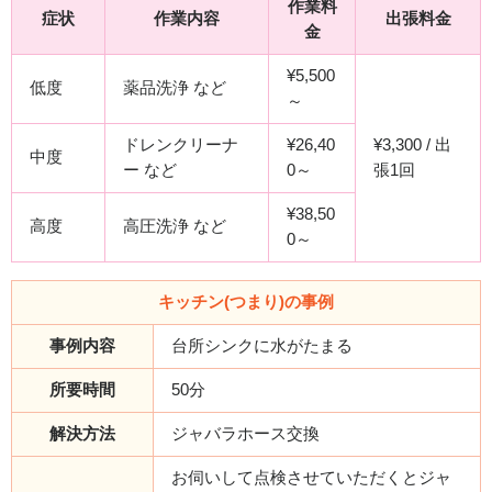
作業料
症状
作業内容
出張料金
金
¥5,500
低度
薬品洗浄 など
～
ドレンクリーナ
¥26,40
¥3,300 / 出
中度
ー など
0～
張1回
¥38,50
高度
高圧洗浄 など
0～
キッチン(つまり)の事例
事例内容
台所シンクに水がたまる
所要時間
50分
解決方法
ジャバラホース交換
お伺いして点検させていただくとジャ