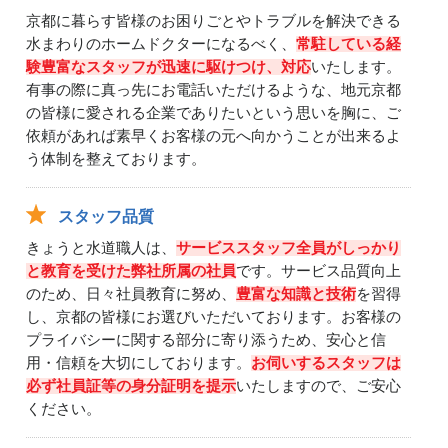
京都に暮らす皆様のお困りごとやトラブルを解決できる
水まわりのホームドクターになるべく、
常駐している経
験豊富なスタッフが迅速に駆けつけ、対応
いたします。
有事の際に真っ先にお電話いただけるような、地元京都
の皆様に愛される企業でありたいという思いを胸に、ご
依頼があれば素早くお客様の元へ向かうことが出来るよ
う体制を整えております。
スタッフ品質
きょうと水道職人は、
サービススタッフ全員がしっかり
と教育を受けた弊社所属の社員
です。サービス品質向上
のため、日々社員教育に努め、
豊富な知識と技術
を習得
し、京都の皆様にお選びいただいております。お客様の
プライバシーに関する部分に寄り添うため、安心と信
用・信頼を大切にしております。
お伺いするスタッフは
必ず社員証等の身分証明を提示
いたしますので、ご安心
ください。