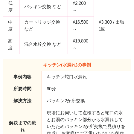
低
¥2,200
パッキン交換 など
度
～
中
カートリッジ交換
¥16,500
¥3,300 / 出張
度
など
～
1回
高
¥19,800
混合水栓交換 など
度
～
キッチン(水漏れ)の事例
事例内容
キッチン蛇口水漏れ
所要時間
60分
解決方法
パッキン2か所交換
現場にお伺いして点検すると蛇口の水
とお湯のパッキン部分から水漏れして
解決までの流
いたためパッキン2か所交換で見積りを
れ
作成し,お客様にご了承いただいた後作