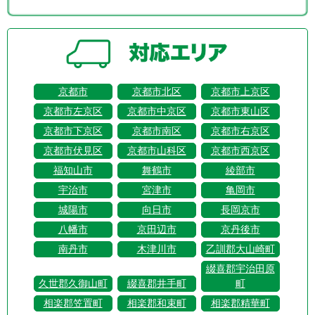
京都市
京都市北区
京都市上京区
京都市左京区
京都市中京区
京都市東山区
京都市下京区
京都市南区
京都市右京区
京都市伏見区
京都市山科区
京都市西京区
福知山市
舞鶴市
綾部市
宇治市
宮津市
亀岡市
城陽市
向日市
長岡京市
八幡市
京田辺市
京丹後市
南丹市
木津川市
乙訓郡大山崎町
綴喜郡宇治田原
久世郡久御山町
綴喜郡井手町
町
相楽郡笠置町
相楽郡和束町
相楽郡精華町