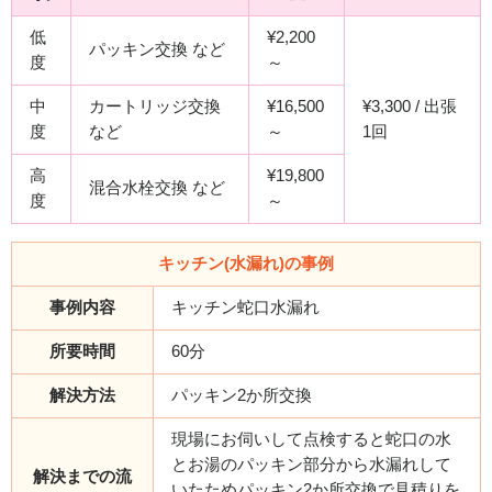
低
¥2,200
パッキン交換 など
度
～
中
カートリッジ交換
¥16,500
¥3,300 / 出張
度
など
～
1回
高
¥19,800
混合水栓交換 など
度
～
キッチン(水漏れ)の事例
事例内容
キッチン蛇口水漏れ
所要時間
60分
解決方法
パッキン2か所交換
現場にお伺いして点検すると蛇口の水
とお湯のパッキン部分から水漏れして
解決までの流
いたためパッキン2か所交換で見積りを