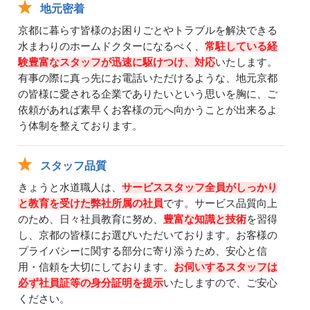
地元密着
京都に暮らす皆様のお困りごとやトラブルを解決できる
水まわりのホームドクターになるべく、
常駐している経
験豊富なスタッフが迅速に駆けつけ、対応
いたします。
有事の際に真っ先にお電話いただけるような、地元京都
の皆様に愛される企業でありたいという思いを胸に、ご
依頼があれば素早くお客様の元へ向かうことが出来るよ
う体制を整えております。
スタッフ品質
きょうと水道職人は、
サービススタッフ全員がしっかり
と教育を受けた弊社所属の社員
です。サービス品質向上
のため、日々社員教育に努め、
豊富な知識と技術
を習得
し、京都の皆様にお選びいただいております。お客様の
プライバシーに関する部分に寄り添うため、安心と信
用・信頼を大切にしております。
お伺いするスタッフは
必ず社員証等の身分証明を提示
いたしますので、ご安心
ください。