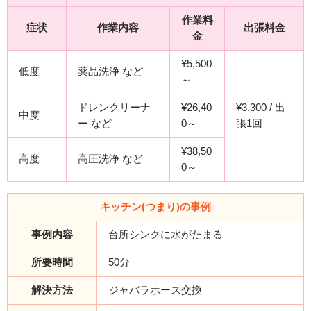
作業料
症状
作業内容
出張料金
金
¥5,500
低度
薬品洗浄 など
～
ドレンクリーナ
¥26,40
¥3,300 / 出
中度
ー など
0～
張1回
¥38,50
高度
高圧洗浄 など
0～
キッチン(つまり)の事例
事例内容
台所シンクに水がたまる
所要時間
50分
解決方法
ジャバラホース交換