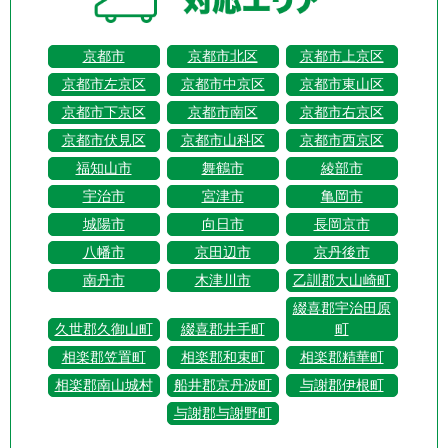
京都市
京都市北区
京都市上京区
京都市左京区
京都市中京区
京都市東山区
京都市下京区
京都市南区
京都市右京区
京都市伏見区
京都市山科区
京都市西京区
福知山市
舞鶴市
綾部市
宇治市
宮津市
亀岡市
城陽市
向日市
長岡京市
八幡市
京田辺市
京丹後市
南丹市
木津川市
乙訓郡大山崎町
綴喜郡宇治田原
久世郡久御山町
綴喜郡井手町
町
相楽郡笠置町
相楽郡和束町
相楽郡精華町
相楽郡南山城村
船井郡京丹波町
与謝郡伊根町
与謝郡与謝野町