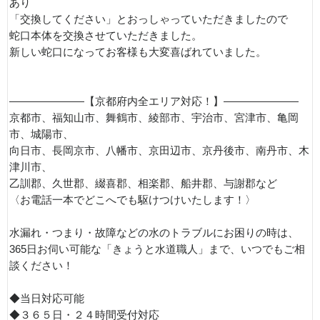
あり
「交換してください」とおっしゃっていただきましたので
蛇口本体を交換させていただきました。
新しい蛇口になってお客様も大変喜ばれていました。
———————【京都府内全エリア対応！】———————
京都市、福知山市、舞鶴市、綾部市、宇治市、宮津市、亀岡
市、城陽市、
向日市、長岡京市、八幡市、京田辺市、京丹後市、南丹市、木
津川市、
乙訓郡、久世郡、綴喜郡、相楽郡、船井郡、与謝郡など
〈お電話一本でどこへでも駆けつけいたします！〉
水漏れ・つまり・故障などの水のトラブルにお困りの時は、
365日お伺い可能な「きょうと水道職人」まで、いつでもご相
談ください！
◆当日対応可能
◆３６５日・２４時間受付対応