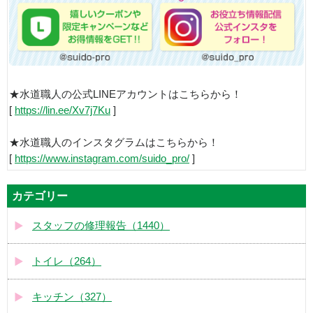
★水道職人の公式LINEアカウントはこちらから！
[
https://lin.ee/Xv7j7Ku
]
★水道職人のインスタグラムはこちらから！
[
https://www.instagram.com/suido_pro/
]
カテゴリー
スタッフの修理報告（1440）
トイレ（264）
キッチン（327）