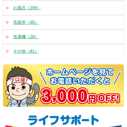
お風呂（209）
洗面所（85）
洗濯機（28）
その他（81）