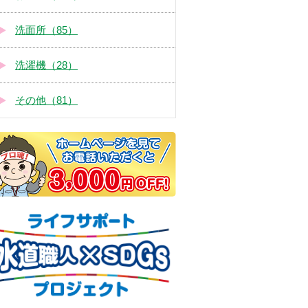
洗面所（85）
洗濯機（28）
その他（81）