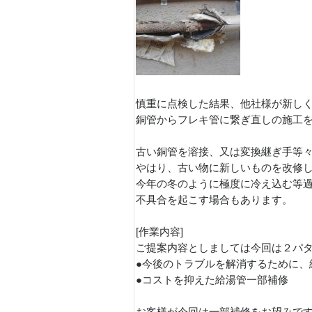
慎重に点検した結果、他社様が新し
銅管からフレキ管に繋ぎ直しの施工
古い銅管を溶接、又は変換継ぎ手等
やはり、古い物に新しいものを改修
今年の冬のように極度に冷え込む等
不具合を起こす場合もあります。
[作業内容]
ご提案内容としましては今回は２パ
●今後のトラブルを解消するために、
●コストを抑えた給湯管一部補修