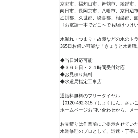
京都市、福知山市、舞鶴市、綾部市
向日市、長岡京市、八幡市、京田辺
乙訓郡、久世郡、綴喜郡、相楽郡、
〈お電話一本でどこへでも駆けつけ
水漏れ・つまり・故障などの水のト
365日お伺い可能な「きょうと水道
◆当日対応可能
◆３６５日・２４時間受付対応
◆お見積り無料
◆水道局指定工事店
通話料無料のフリーダイヤル
【0120-492-315（しょくにん
ホームページお問い合わせから、メ
お見積りは作業前にご提示させてい
水道修理のプロとして、迅速・丁寧