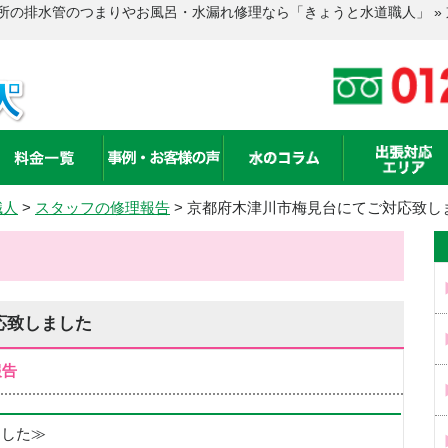
所の排水管のつまりやお風呂・水漏れ修理なら「きょうと水道職人」 »
職人
>
スタッフの修理報告
>
京都府木津川市梅見台にてご対応致し
応致しました
報告
めました≫