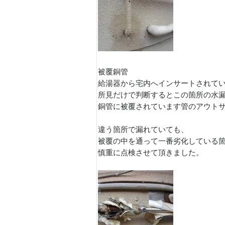
被覆銅管
給湯器から宅内へインサートされて
所見だけで判断するとこの箇所の水
銅管に被覆されています管のアウト
違う箇所で漏れていても、
被覆の中を通って一番劣化している
慎重に点検させて頂きました。