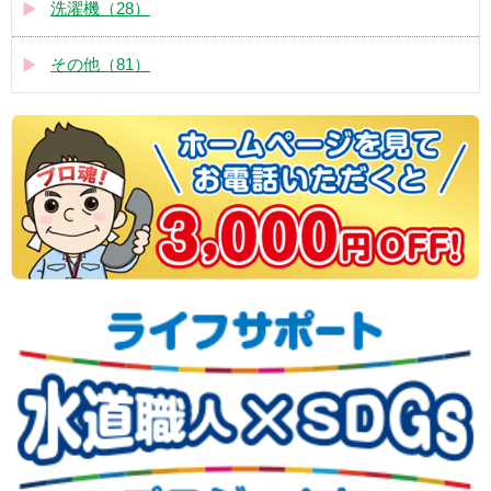
洗濯機（28）
その他（81）