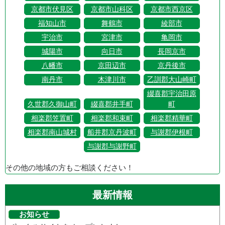
京都市伏見区
京都市山科区
京都市西京区
福知山市
舞鶴市
綾部市
宇治市
宮津市
亀岡市
城陽市
向日市
長岡京市
八幡市
京田辺市
京丹後市
南丹市
木津川市
乙訓郡大山崎町
綴喜郡宇治田原
久世郡久御山町
綴喜郡井手町
町
相楽郡笠置町
相楽郡和束町
相楽郡精華町
相楽郡南山城村
船井郡京丹波町
与謝郡伊根町
与謝郡与謝野町
その他の地域の方もご相談ください！
最新情報
お知らせ