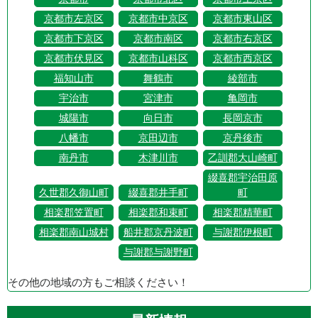
京都市左京区
京都市中京区
京都市東山区
京都市下京区
京都市南区
京都市右京区
京都市伏見区
京都市山科区
京都市西京区
福知山市
舞鶴市
綾部市
宇治市
宮津市
亀岡市
城陽市
向日市
長岡京市
八幡市
京田辺市
京丹後市
南丹市
木津川市
乙訓郡大山崎町
綴喜郡宇治田原
久世郡久御山町
綴喜郡井手町
町
相楽郡笠置町
相楽郡和束町
相楽郡精華町
相楽郡南山城村
船井郡京丹波町
与謝郡伊根町
与謝郡与謝野町
その他の地域の方もご相談ください！