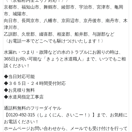
〈〈京都府内全エリア対応！〉〉
京都市、福知山市、舞鶴市、綾部市、宇治市、宮津市、亀岡
市、城陽市、
向日市、長岡京市、八幡市、京田辺市、京丹後市、南丹市、木
津川市、
乙訓郡、久世郡、綴喜郡、相楽郡、船井郡、与謝郡など
〈お電話一本でどこへでも駆けつけいたします！〉
水漏れ・つまり・故障などの水のトラブルにお困りの時は、
365日お伺い可能な「きょうと水道職人」まで、いつでもご相
談ください！
◆当日対応可能
◆３６５日・２４時間受付対応
◆お見積り無料
◆水道局指定工事店
通話料無料のフリーダイヤル
【0120-492-315（しょくにん、さいこー！）】まで、お気軽に
お電話ください！
ホームページお問い合わせから、メールでも受け付けを行って