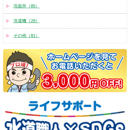
洗面所（85）
洗濯機（28）
その他（81）