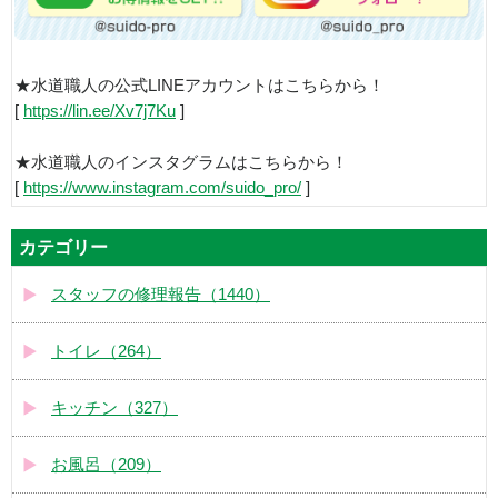
★水道職人の公式LINEアカウントはこちらから！
[
https://lin.ee/Xv7j7Ku
]
★水道職人のインスタグラムはこちらから！
[
https://www.instagram.com/suido_pro/
]
カテゴリー
スタッフの修理報告（1440）
トイレ（264）
キッチン（327）
お風呂（209）