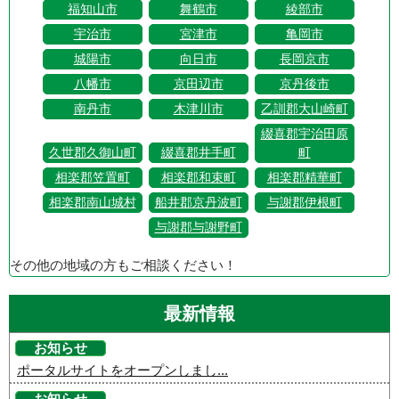
福知山市
舞鶴市
綾部市
宇治市
宮津市
亀岡市
城陽市
向日市
長岡京市
八幡市
京田辺市
京丹後市
南丹市
木津川市
乙訓郡大山崎町
綴喜郡宇治田原
久世郡久御山町
綴喜郡井手町
町
相楽郡笠置町
相楽郡和束町
相楽郡精華町
相楽郡南山城村
船井郡京丹波町
与謝郡伊根町
与謝郡与謝野町
その他の地域の方もご相談ください！
最新情報
お知らせ
ポータルサイトをオープンしまし...