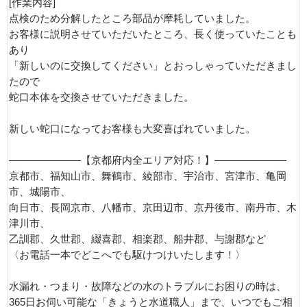
[作業内容]
点検のため分解したところ部品が摩耗していました。
お客様に説明させていただいたところ、長く使っていたことも
あり
「新しいのに交換してください」とおっしゃっていただきまし
たので
蛇口本体を交換させていただきました。
新しい蛇口になってお客様も大変喜ばれていました。
———————【京都府内全エリア対応！】———————
京都市、福知山市、舞鶴市、綾部市、宇治市、宮津市、亀岡
市、城陽市、
向日市、長岡京市、八幡市、京田辺市、京丹後市、南丹市、木
津川市、
乙訓郡、久世郡、綴喜郡、相楽郡、船井郡、与謝郡など
〈お電話一本でどこへでも駆けつけいたします！〉
水漏れ・つまり・故障などの水のトラブルにお困りの時は、
365日お伺い可能な「きょうと水道職人」まで、いつでもご相