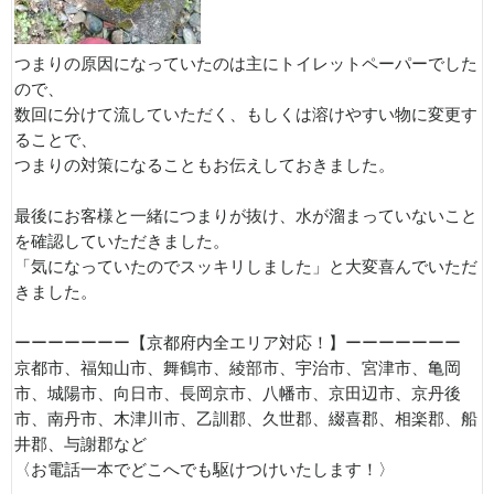
つまりの原因になっていたのは主にトイレットペーパーでした
ので、
数回に分けて流していただく、もしくは溶けやすい物に変更す
ることで、
つまりの対策になることもお伝えしておきました。
最後にお客様と一緒につまりが抜け、水が溜まっていないこと
を確認していただきました。
「気になっていたのでスッキリしました」と大変喜んでいただ
きました。
ーーーーーーー【京都府内全エリア対応！】ーーーーーーー
京都市、福知山市、舞鶴市、綾部市、宇治市、宮津市、亀岡
市、城陽市、向日市、長岡京市、八幡市、京田辺市、京丹後
市、南丹市、木津川市、乙訓郡、久世郡、綴喜郡、相楽郡、船
井郡、与謝郡など
〈お電話一本でどこへでも駆けつけいたします！〉