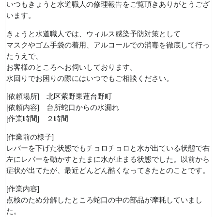
いつもきょうと水道職人の修理報告をご覧頂きありがとうござ
います。
きょうと水道職人では、ウィルス感染予防対策として
マスクやゴム手袋の着用、アルコールでの消毒を徹底して行っ
たうえで、
お客様のところへお伺いしております。
水回りでお困りの際にはいつでもご相談ください。
[依頼場所] 北区紫野東蓮台野町
[依頼内容] 台所蛇口からの水漏れ
[作業時間] ２時間
[作業前の様子]
レバーを下げた状態でもチョロチョロと水が出ている状態で右
左にレバーを動かすとたまに水が止まる状態でした。以前から
症状が出てたが、最近どんどん酷くなってきたとのことです。
[作業内容]
点検のため分解したところ蛇口の中の部品が摩耗していまし
た。