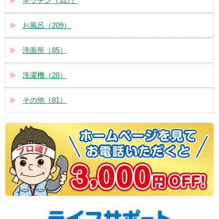
キッチン（327）
お風呂（209）
洗面所（85）
洗濯機（28）
その他（81）