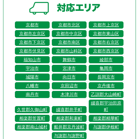
京都市
京都市北区
京都市上京区
京都市左京区
京都市中京区
京都市東山区
京都市下京区
京都市南区
京都市右京区
京都市伏見区
京都市山科区
京都市西京区
福知山市
舞鶴市
綾部市
宇治市
宮津市
亀岡市
城陽市
向日市
長岡京市
八幡市
京田辺市
京丹後市
南丹市
木津川市
乙訓郡大山崎町
綴喜郡宇治田原
久世郡久御山町
綴喜郡井手町
町
相楽郡笠置町
相楽郡和束町
相楽郡精華町
相楽郡南山城村
船井郡京丹波町
与謝郡伊根町
与謝郡与謝野町