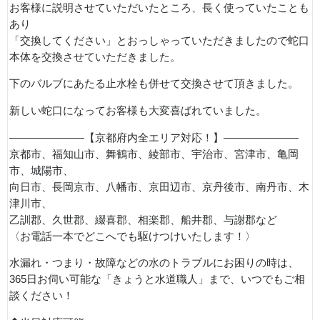
お客様に説明させていただいたところ、長く使っていたことも
あり
「交換してください」とおっしゃっていただきましたので蛇口
本体を交換させていただきました。
下のバルブにあたる止水栓も併せて交換させて頂きました。
新しい蛇口になってお客様も大変喜ばれていました。
———————【京都府内全エリア対応！】———————
京都市、福知山市、舞鶴市、綾部市、宇治市、宮津市、亀岡
市、城陽市、
向日市、長岡京市、八幡市、京田辺市、京丹後市、南丹市、木
津川市、
乙訓郡、久世郡、綴喜郡、相楽郡、船井郡、与謝郡など
〈お電話一本でどこへでも駆けつけいたします！〉
水漏れ・つまり・故障などの水のトラブルにお困りの時は、
365日お伺い可能な「きょうと水道職人」まで、いつでもご相
談ください！