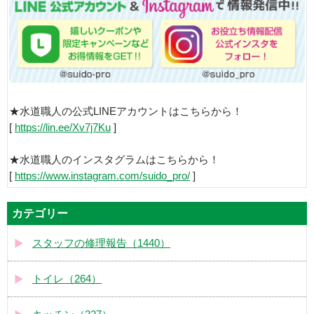
★水道職人の公式LINEアカウントはこちらから！
[
https://lin.ee/Xv7j7Ku
]
★水道職人のインスタグラムはこちらから！
[
https://www.instagram.com/suido_pro/
]
カテゴリー
スタッフの修理報告（1440）
トイレ（264）