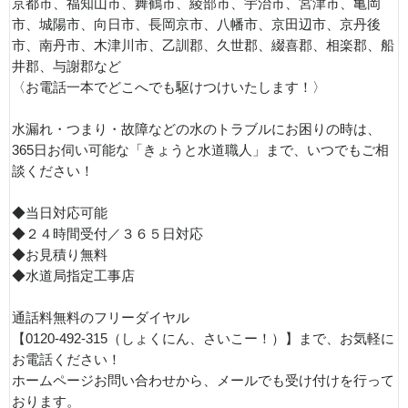
京都市、福知山市、舞鶴市、綾部市、宇治市、宮津市、亀岡
市、城陽市、向日市、長岡京市、八幡市、京田辺市、京丹後
市、南丹市、木津川市、乙訓郡、久世郡、綴喜郡、相楽郡、船
井郡、与謝郡など
〈お電話一本でどこへでも駆けつけいたします！〉
水漏れ・つまり・故障などの水のトラブルにお困りの時は、
365日お伺い可能な「きょうと水道職人」まで、いつでもご相
談ください！
◆当日対応可能
◆２４時間受付／３６５日対応
◆お見積り無料
◆水道局指定工事店
通話料無料のフリーダイヤル
【0120-492-315（しょくにん、さいこー！）】まで、お気軽に
お電話ください！
ホームページお問い合わせから、メールでも受け付けを行って
おります。