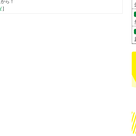
らから！
/
]