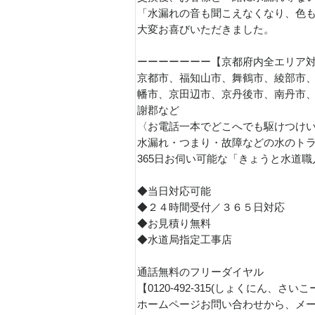
「水漏れの音も聞こえなくなり、色
大変お喜びいただきました。
ーーーーーーー【京都府内全エリア
京都市、福知山市、舞鶴市、綾部市
幡市、京田辺市、京丹後市、南丹市
謝郡など
〈お電話一本でどこへでも駆けつけ
水漏れ・つまり・故障などの水のト
365日お伺い可能な「きょうと水道
◆当日対応可能
◆２４時間受付／３６５日対応
◆お見積り無料
◆水道局指定工事店
通話無料のフリーダイヤル
【0120-492-315(しょくにん、
ホームページお問い合わせから、メ