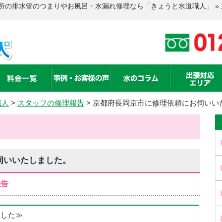
所の排水管のつまりやお風呂・水漏れ修理なら「きょうと水道職人」 »
職人
>
スタッフの修理報告
>
京都府長岡京市に修理依頼にお伺いい
伺いいたしました。
報告
めました≫