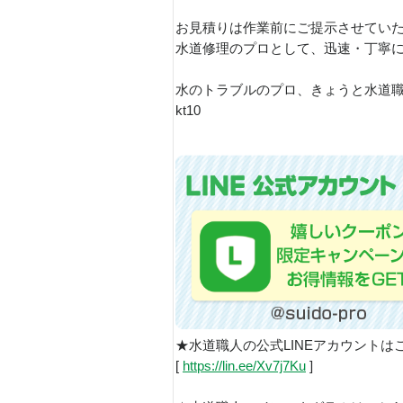
お見積りは作業前にご提示させてい
水道修理のプロとして、迅速・丁寧
水のトラブルのプロ、きょうと水道
kt10
★水道職人の公式LINEアカウントは
[
https://lin.ee/Xv7j7Ku
]