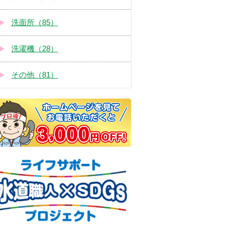
洗面所（85）
洗濯機（28）
その他（81）