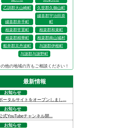
乙訓郡大山崎町
久世郡久御山町
綴喜郡宇治田原
綴喜郡井手町
町
相楽郡笠置町
相楽郡和束町
相楽郡精華町
相楽郡南山城村
船井郡京丹波町
与謝郡伊根町
与謝郡与謝野町
その他の地域の方もご相談ください！
最新情報
お知らせ
ポータルサイトをオープンしまし...
お知らせ
公式YouTubeチャンネル開...
お知らせ