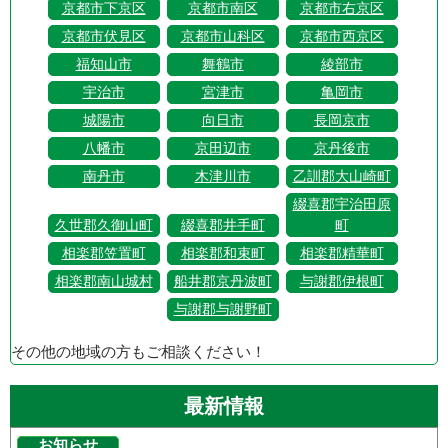
京都市下京区
京都市南区
京都市右京区
京都市伏見区
京都市山科区
京都市西京区
福知山市
舞鶴市
綾部市
宇治市
宮津市
亀岡市
城陽市
向日市
長岡京市
八幡市
京田辺市
京丹後市
南丹市
木津川市
乙訓郡大山崎町
綴喜郡宇治田原
久世郡久御山町
綴喜郡井手町
町
相楽郡笠置町
相楽郡和束町
相楽郡精華町
相楽郡南山城村
船井郡京丹波町
与謝郡伊根町
与謝郡与謝野町
その他の地域の方もご相談ください！
最新情報
お知らせ