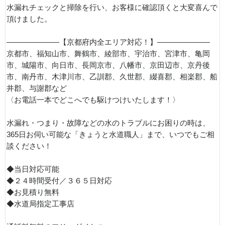
水漏れチェックと掃除を行い、お客様に確認頂くと大変喜んで
頂けました。
———————【京都府内全エリア対応！】———————
京都市、福知山市、舞鶴市、綾部市、宇治市、宮津市、亀岡
市、城陽市、向日市、長岡京市、八幡市、京田辺市、京丹後
市、南丹市、木津川市、乙訓郡、久世郡、綴喜郡、相楽郡、船
井郡、与謝郡など
〈お電話一本でどこへでも駆けつけいたします！〉
水漏れ・つまり・故障などの水のトラブルにお困りの時は、
365日お伺い可能な「きょうと水道職人」まで、いつでもご相
談ください！
◆当日対応可能
◆２４時間受付／３６５日対応
◆お見積り無料
◆水道局指定工事店