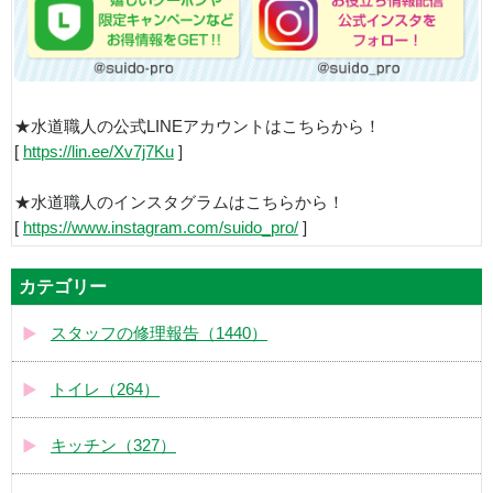
★水道職人の公式LINEアカウントはこちらから！
[
https://lin.ee/Xv7j7Ku
]
★水道職人のインスタグラムはこちらから！
[
https://www.instagram.com/suido_pro/
]
カテゴリー
スタッフの修理報告（1440）
トイレ（264）
キッチン（327）