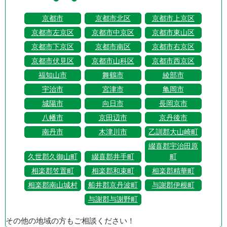
京都市
京都市北区
京都市上京区
京都市左京区
京都市中京区
京都市東山区
京都市下京区
京都市南区
京都市右京区
京都市伏見区
京都市山科区
京都市西京区
福知山市
舞鶴市
綾部市
宇治市
宮津市
亀岡市
城陽市
向日市
長岡京市
八幡市
京田辺市
京丹後市
南丹市
木津川市
乙訓郡大山崎町
綴喜郡宇治田原
久世郡久御山町
綴喜郡井手町
町
相楽郡笠置町
相楽郡和束町
相楽郡精華町
相楽郡南山城村
船井郡京丹波町
与謝郡伊根町
与謝郡与謝野町
その他の地域の方もご相談ください！