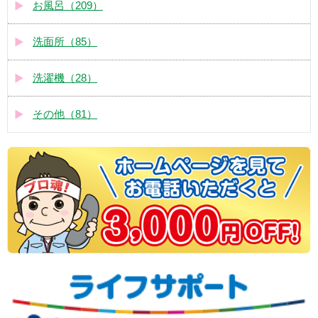
お風呂（209）
洗面所（85）
洗濯機（28）
その他（81）