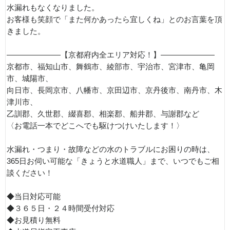
水漏れもなくなりました。
お客様も笑顔で「また何かあったら宜しくね」とのお言葉を頂
きました。
———————【京都府内全エリア対応！】———————
京都市、福知山市、舞鶴市、綾部市、宇治市、宮津市、亀岡
市、城陽市、
向日市、長岡京市、八幡市、京田辺市、京丹後市、南丹市、木
津川市、
乙訓郡、久世郡、綴喜郡、相楽郡、船井郡、与謝郡など
〈お電話一本でどこへでも駆けつけいたします！〉
水漏れ・つまり・故障などの水のトラブルにお困りの時は、
365日お伺い可能な「きょうと水道職人」まで、いつでもご相
談ください！
◆当日対応可能
◆３６５日・２４時間受付対応
◆お見積り無料