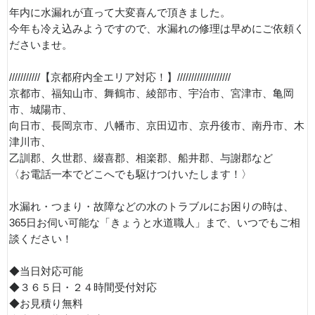
年内に水漏れが直って大変喜んで頂きました。
今年も冷え込みようですので、水漏れの修理は早めにご依頼く
ださいませ。
///////////【京都府内全エリア対応！】///////////////////
京都市、福知山市、舞鶴市、綾部市、宇治市、宮津市、亀岡
市、城陽市、
向日市、長岡京市、八幡市、京田辺市、京丹後市、南丹市、木
津川市、
乙訓郡、久世郡、綴喜郡、相楽郡、船井郡、与謝郡など
〈お電話一本でどこへでも駆けつけいたします！〉
水漏れ・つまり・故障などの水のトラブルにお困りの時は、
365日お伺い可能な「きょうと水道職人」まで、いつでもご相
談ください！
◆当日対応可能
◆３６５日・２４時間受付対応
◆お見積り無料