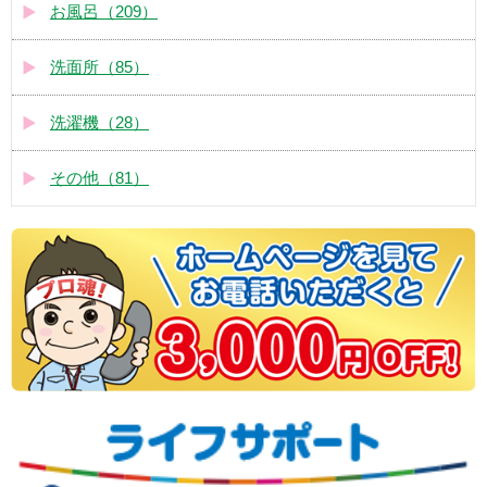
お風呂（209）
洗面所（85）
洗濯機（28）
その他（81）