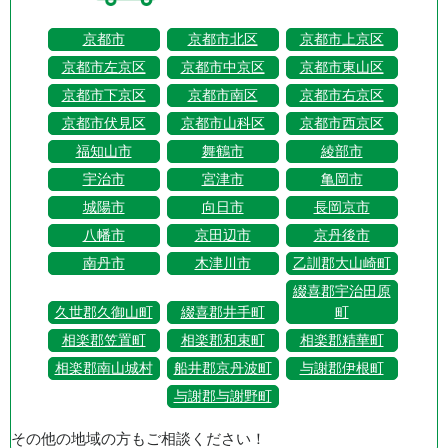
京都市
京都市北区
京都市上京区
京都市左京区
京都市中京区
京都市東山区
京都市下京区
京都市南区
京都市右京区
京都市伏見区
京都市山科区
京都市西京区
福知山市
舞鶴市
綾部市
宇治市
宮津市
亀岡市
城陽市
向日市
長岡京市
八幡市
京田辺市
京丹後市
南丹市
木津川市
乙訓郡大山崎町
綴喜郡宇治田原
久世郡久御山町
綴喜郡井手町
町
相楽郡笠置町
相楽郡和束町
相楽郡精華町
相楽郡南山城村
船井郡京丹波町
与謝郡伊根町
与謝郡与謝野町
その他の地域の方もご相談ください！