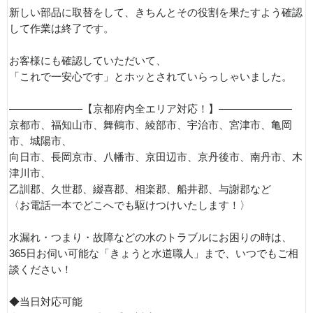
新しい部品に取替をして、きちんとその役割を果たすよう確認
して作業は終了です。
お客様にも確認していただいて、
「これで一安心です」とホッとされていらっしゃいました。
———————【京都府内全エリア対応！】———————
京都市、福知山市、舞鶴市、綾部市、宇治市、宮津市、亀岡
市、城陽市、
向日市、長岡京市、八幡市、京田辺市、京丹後市、南丹市、木
津川市、
乙訓郡、久世郡、綴喜郡、相楽郡、船井郡、与謝郡など
〈お電話一本でどこへでも駆けつけいたします！〉
水漏れ・つまり・故障などの水のトラブルにお困りの時は、
365日お伺い可能な「きょうと水道職人」まで、いつでもご相
談ください！
◆当日対応可能