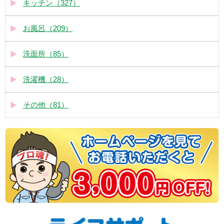
キッチン（327）
お風呂（209）
洗面所（85）
洗濯機（28）
その他（81）