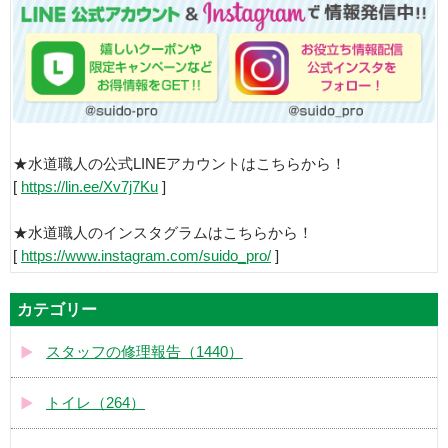
★水道職人の公式LINEアカウントはこちらから！
[
https://lin.ee/Xv7j7Ku
]
★水道職人のインスタグラムはこちらから！
[
https://www.instagram.com/suido_pro/
]
カテゴリー
スタッフの修理報告（1440）
トイレ（264）