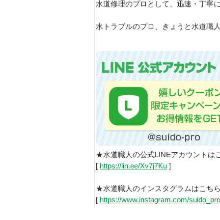
水道修理のプロとして、迅速・丁寧
水トラブルのプロ、きょうと水道職人で
★水道職人の公式LINEアカウントは
[
https://lin.ee/Xv7j7Ku
]
★水道職人のインスタグラムはこち
[
https://www.instagram.com/suido_pro