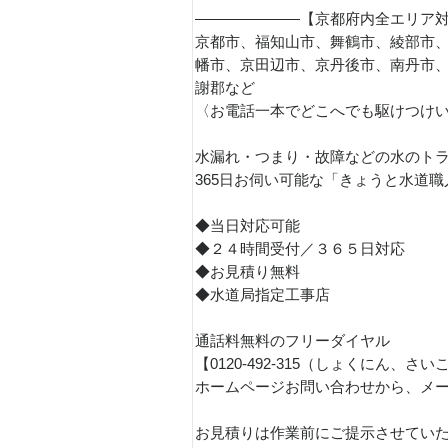
———————【京都府内全エリア
京都市、福知山市、舞鶴市、綾部市
幡市、京田辺市、京丹後市、南丹市
謝郡など
〈お電話一本でどこへでも駆けつけ
水漏れ・つまり・故障などの水のト
365日お伺い可能な「きょうと水道
◆当日対応可能
◆２４時間受付／３６５日対応
◆お見積り無料
◆水道局指定工事店
通話料無料のフリーダイヤル
【0120-492-315（しょくにん
ホームページお問い合わせから、メ
お見積りは作業前にご提示させてい