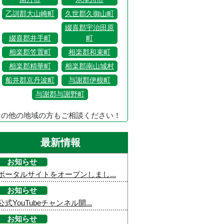
乙訓郡大山崎町
久世郡久御山町
綴喜郡宇治田原
綴喜郡井手町
町
相楽郡笠置町
相楽郡和束町
相楽郡精華町
相楽郡南山城村
船井郡京丹波町
与謝郡伊根町
与謝郡与謝野町
その他の地域の方もご相談ください！
最新情報
お知らせ
ポータルサイトをオープンしまし...
お知らせ
公式YouTubeチャンネル開...
お知らせ