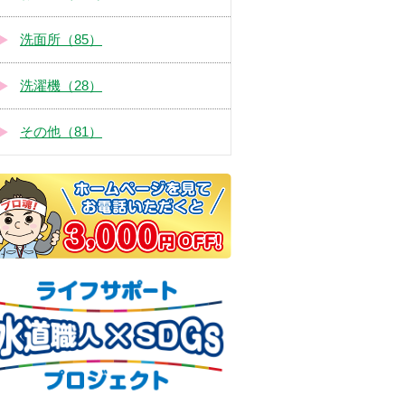
洗面所（85）
洗濯機（28）
その他（81）