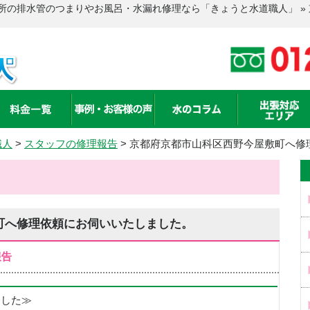
所の排水管のつまりやお風呂・水漏れ修理なら「きょうと水道職人」 »
職人
>
スタッフの修理報告
>
京都府京都市山科区西野今屋敷町へ修
町へ修理依頼にお伺いいたしました。
報告
めました≫