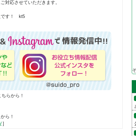
にご対応させていただきます。
す！ kt5
こちらから！
らから！
/
]