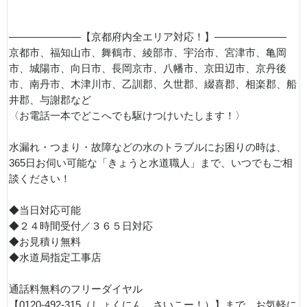
———————【京都府内全エリア対応！】———————
京都市、福知山市、舞鶴市、綾部市、宇治市、宮津市、亀岡
市、城陽市、向日市、長岡京市、八幡市、京田辺市、京丹後
市、南丹市、木津川市、乙訓郡、久世郡、綴喜郡、相楽郡、船
井郡、与謝郡など
〈お電話一本でどこへでも駆けつけいたします！〉
水漏れ・つまり・故障などの水のトラブルにお困りの時は、
365日お伺い可能な「きょうと水道職人」まで、いつでもご相
談ください！
◆当日対応可能
◆２４時間受付／３６５日対応
◆お見積り無料
◆水道局指定工事店
通話料無料のフリーダイヤル
【0120-492-315（しょくにん、さいこー！）】まで、お気軽に