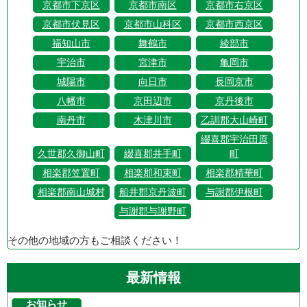
京都市下京区
京都市南区
京都市右京区
京都市伏見区
京都市山科区
京都市西京区
福知山市
舞鶴市
綾部市
宇治市
宮津市
亀岡市
城陽市
向日市
長岡京市
八幡市
京田辺市
京丹後市
南丹市
木津川市
乙訓郡大山崎町
綴喜郡宇治田原
久世郡久御山町
綴喜郡井手町
町
相楽郡笠置町
相楽郡和束町
相楽郡精華町
相楽郡南山城村
船井郡京丹波町
与謝郡伊根町
与謝郡与謝野町
その他の地域の方もご相談ください！
最新情報
お知らせ