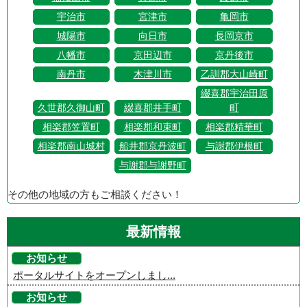
宇治市
宮津市
亀岡市
城陽市
向日市
長岡京市
八幡市
京田辺市
京丹後市
南丹市
木津川市
乙訓郡大山崎町
綴喜郡宇治田原
久世郡久御山町
綴喜郡井手町
町
相楽郡笠置町
相楽郡和束町
相楽郡精華町
相楽郡南山城村
船井郡京丹波町
与謝郡伊根町
与謝郡与謝野町
その他の地域の方もご相談ください！
最新情報
お知らせ
ポータルサイトをオープンしまし...
お知らせ