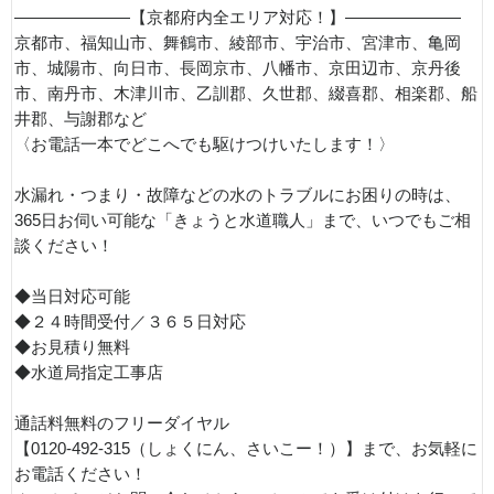
———————【京都府内全エリア対応！】———————
京都市、福知山市、舞鶴市、綾部市、宇治市、宮津市、亀岡
市、城陽市、向日市、長岡京市、八幡市、京田辺市、京丹後
市、南丹市、木津川市、乙訓郡、久世郡、綴喜郡、相楽郡、船
井郡、与謝郡など
〈お電話一本でどこへでも駆けつけいたします！〉
水漏れ・つまり・故障などの水のトラブルにお困りの時は、
365日お伺い可能な「きょうと水道職人」まで、いつでもご相
談ください！
◆当日対応可能
◆２４時間受付／３６５日対応
◆お見積り無料
◆水道局指定工事店
通話料無料のフリーダイヤル
【0120-492-315（しょくにん、さいこー！）】まで、お気軽に
お電話ください！