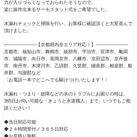
力が入りづらくなっておられたそうなので、
楽に操作出来るサーモスタット式をご希望でした。
水漏れチェックと掃除を行い、お客様に確認頂くと大変喜んで
頂けました。
———————【京都府内全エリア対応！】———————
京都市、福知山市、舞鶴市、綾部市、宇治市、宮津市、亀岡
市、城陽市、向日市、長岡京市、八幡市、京田辺市、京丹後
市、南丹市、木津川市、乙訓郡、久世郡、綴喜郡、相楽郡、船
井郡、与謝郡など
〈お電話一本でどこへでも駆けつけいたします！〉
水漏れ・つまり・故障などの水のトラブルにお困りの時は、
365日お伺い可能な「きょうと水道職人」まで、いつでもご相
談ください！
◆当日対応可能
◆２４時間受付／３６５日対応
◆お見積り無料