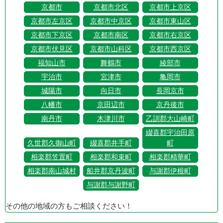
京都市
京都市北区
京都市上京区
京都市左京区
京都市中京区
京都市東山区
京都市下京区
京都市南区
京都市右京区
京都市伏見区
京都市山科区
京都市西京区
福知山市
舞鶴市
綾部市
宇治市
宮津市
亀岡市
城陽市
向日市
長岡京市
八幡市
京田辺市
京丹後市
南丹市
木津川市
乙訓郡大山崎町
綴喜郡宇治田原
久世郡久御山町
綴喜郡井手町
町
相楽郡笠置町
相楽郡和束町
相楽郡精華町
相楽郡南山城村
船井郡京丹波町
与謝郡伊根町
与謝郡与謝野町
その他の地域の方もご相談ください！