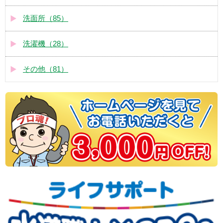
洗面所（85）
洗濯機（28）
その他（81）