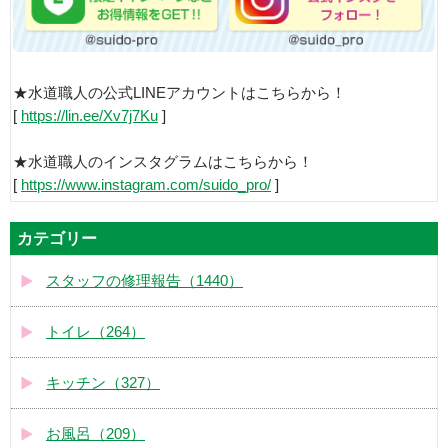
★水道職人の公式LINEアカウントはこちらから！
[
https://lin.ee/Xv7j7Ku
]
★水道職人のインスタグラムはこちらから！
[
https://www.instagram.com/suido_pro/
]
カテゴリー
スタッフの修理報告（1440）
トイレ（264）
キッチン（327）
お風呂（209）