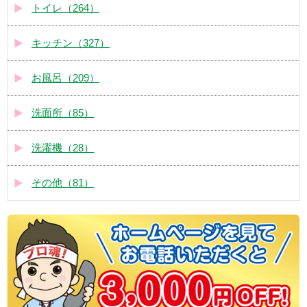
トイレ（264）
キッチン（327）
お風呂（209）
洗面所（85）
洗濯機（28）
その他（81）