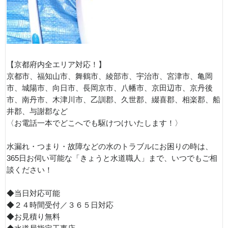
【京都府内全エリア対応！】
京都市、福知山市、舞鶴市、綾部市、宇治市、宮津市、亀岡
市、城陽市、向日市、長岡京市、八幡市、京田辺市、京丹後
市、南丹市、木津川市、乙訓郡、久世郡、綴喜郡、相楽郡、船
井郡、与謝郡など
〈お電話一本でどこへでも駆けつけいたします！〉
水漏れ・つまり・故障などの水のトラブルにお困りの時は、
365日お伺い可能な「きょうと水道職人」まで、いつでもご相
談ください！
◆当日対応可能
◆２４時間受付／３６５日対応
◆お見積り無料