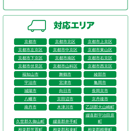
京都市
京都市北区
京都市上京区
京都市左京区
京都市中京区
京都市東山区
京都市下京区
京都市南区
京都市右京区
京都市伏見区
京都市山科区
京都市西京区
福知山市
舞鶴市
綾部市
宇治市
宮津市
亀岡市
城陽市
向日市
長岡京市
八幡市
京田辺市
京丹後市
南丹市
木津川市
乙訓郡大山崎町
綴喜郡宇治田原
久世郡久御山町
綴喜郡井手町
町
相楽郡笠置町
相楽郡和束町
相楽郡精華町