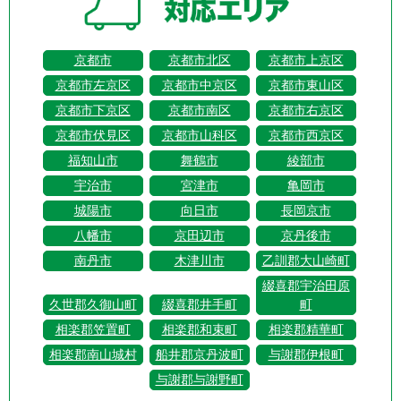
京都市
京都市北区
京都市上京区
京都市左京区
京都市中京区
京都市東山区
京都市下京区
京都市南区
京都市右京区
京都市伏見区
京都市山科区
京都市西京区
福知山市
舞鶴市
綾部市
宇治市
宮津市
亀岡市
城陽市
向日市
長岡京市
八幡市
京田辺市
京丹後市
南丹市
木津川市
乙訓郡大山崎町
綴喜郡宇治田原
久世郡久御山町
綴喜郡井手町
町
相楽郡笠置町
相楽郡和束町
相楽郡精華町
相楽郡南山城村
船井郡京丹波町
与謝郡伊根町
与謝郡与謝野町