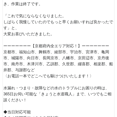
き、作業は終了です。
「これで気にならなくなりました。
しばらく我慢していたのでもっと早くお願いすれば良かったで
す」と、
大変お喜びいただきました。
ーーーーーーー【京都府内全エリア対応！】ーーーーーーー
京都市、福知山市、舞鶴市、綾部市、宇治市、宮津市、亀岡
市、城陽市、向日市、長岡京市、八幡市、京田辺市、京丹後
市、南丹市、木津川市、乙訓郡、久世郡、綴喜郡、相楽郡、船
井郡、与謝郡など
〈お電話一本でどこへでも駆けつけいたします！〉
水漏れ・つまり・故障などの水のトラブルにお困りの時は、
365日お伺い可能な「きょうと水道職人」まで、いつでもご相
談ください！
◆当日対応可能