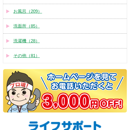
お風呂（209）
洗面所（85）
洗濯機（28）
その他（81）