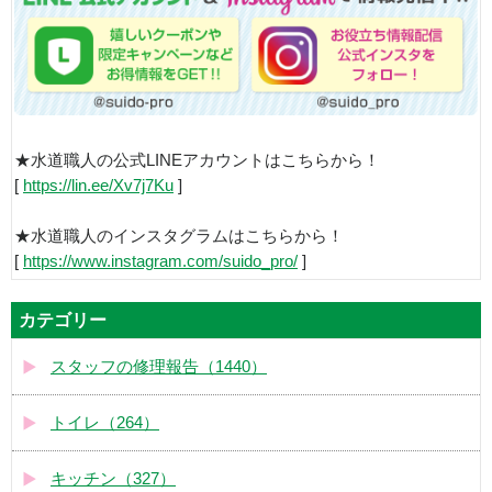
★水道職人の公式LINEアカウントはこちらから！
[
https://lin.ee/Xv7j7Ku
]
★水道職人のインスタグラムはこちらから！
[
https://www.instagram.com/suido_pro/
]
カテゴリー
スタッフの修理報告（1440）
トイレ（264）
キッチン（327）