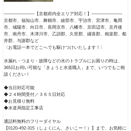
———————【京都府内全エリア対応！】———————
京都市、福知山市、舞鶴市、綾部市、宇治市、宮津市、亀岡
市、城陽市、向日市、長岡京市、八幡市、京田辺市、京丹後
市、南丹市、木津川市、乙訓郡、久世郡、綴喜郡、相楽郡、船
井郡、与謝郡など
〈お電話一本でどこへでも駆けつけいたします！〉
水漏れ・つまり・故障などの水のトラブルにお困りの時は、
365日お伺い可能な「きょうと水道職人」まで、いつでもご相
談ください！
◆当日対応可能
◆２４時間受付／３６５日対応
◆お見積り無料
◆水道局指定工事店
通話料無料のフリーダイヤル
【0120-492-315（しょくにん、さいこー！）】まで、お気軽に