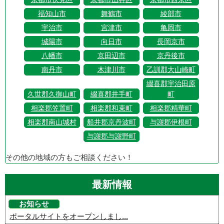
福知山市
舞鶴市
綾部市
宇治市
宮津市
亀岡市
城陽市
向日市
長岡京市
八幡市
京田辺市
京丹後市
南丹市
木津川市
乙訓郡大山崎町
綴喜郡宇治田原
久世郡久御山町
綴喜郡井手町
町
相楽郡笠置町
相楽郡和束町
相楽郡精華町
相楽郡南山城村
船井郡京丹波町
与謝郡伊根町
与謝郡与謝野町
その他の地域の方もご相談ください！
最新情報
お知らせ
ポータルサイトをオープンしまし...