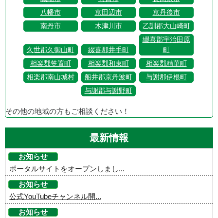
八幡市
京田辺市
京丹後市
南丹市
木津川市
乙訓郡大山崎町
綴喜郡宇治田原
久世郡久御山町
綴喜郡井手町
町
相楽郡笠置町
相楽郡和束町
相楽郡精華町
相楽郡南山城村
船井郡京丹波町
与謝郡伊根町
与謝郡与謝野町
その他の地域の方もご相談ください！
最新情報
お知らせ
ポータルサイトをオープンしまし...
お知らせ
公式YouTubeチャンネル開...
お知らせ