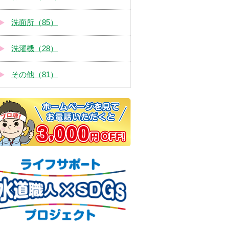
洗面所（85）
洗濯機（28）
その他（81）