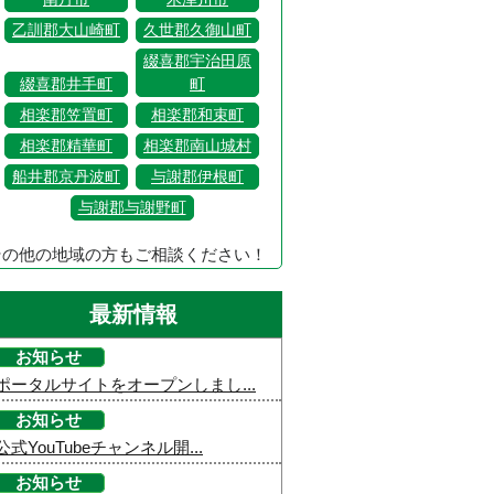
乙訓郡大山崎町
久世郡久御山町
綴喜郡宇治田原
綴喜郡井手町
町
相楽郡笠置町
相楽郡和束町
相楽郡精華町
相楽郡南山城村
船井郡京丹波町
与謝郡伊根町
与謝郡与謝野町
その他の地域の方もご相談ください！
最新情報
お知らせ
ポータルサイトをオープンしまし...
お知らせ
公式YouTubeチャンネル開...
お知らせ