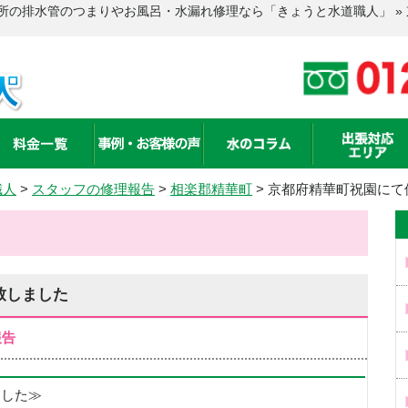
所の排水管のつまりやお風呂・水漏れ修理なら「きょうと水道職人」 »
職人
>
スタッフの修理報告
>
相楽郡精華町
>
京都府精華町祝園にて
致しました
報告
めました≫