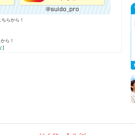
こちらから！
らから！
/
]