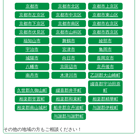
京都市
京都市北区
京都市上京区
京都市左京区
京都市中京区
京都市東山区
京都市下京区
京都市南区
京都市右京区
京都市伏見区
京都市山科区
京都市西京区
福知山市
舞鶴市
綾部市
宇治市
宮津市
亀岡市
城陽市
向日市
長岡京市
八幡市
京田辺市
京丹後市
南丹市
木津川市
乙訓郡大山崎町
綴喜郡宇治田原
久世郡久御山町
綴喜郡井手町
町
相楽郡笠置町
相楽郡和束町
相楽郡精華町
相楽郡南山城村
船井郡京丹波町
与謝郡伊根町
与謝郡与謝野町
その他の地域の方もご相談ください！