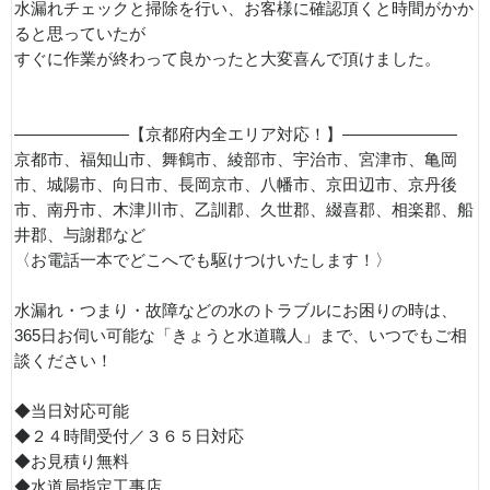
水漏れチェックと掃除を行い、お客様に確認頂くと時間がかか
ると思っていたが
すぐに作業が終わって良かったと大変喜んで頂けました。
———————【京都府内全エリア対応！】———————
京都市、福知山市、舞鶴市、綾部市、宇治市、宮津市、亀岡
市、城陽市、向日市、長岡京市、八幡市、京田辺市、京丹後
市、南丹市、木津川市、乙訓郡、久世郡、綴喜郡、相楽郡、船
井郡、与謝郡など
〈お電話一本でどこへでも駆けつけいたします！〉
水漏れ・つまり・故障などの水のトラブルにお困りの時は、
365日お伺い可能な「きょうと水道職人」まで、いつでもご相
談ください！
◆当日対応可能
◆２４時間受付／３６５日対応
◆お見積り無料
◆水道局指定工事店