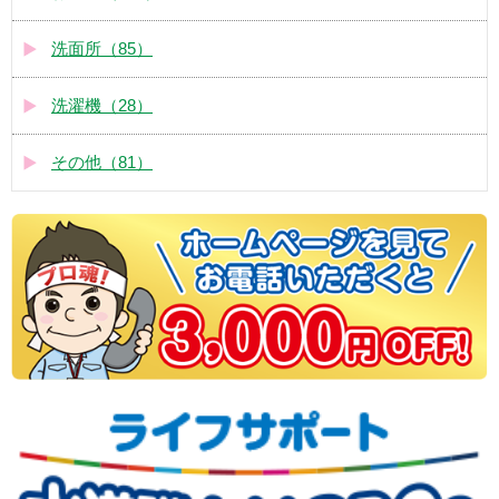
洗面所（85）
洗濯機（28）
その他（81）