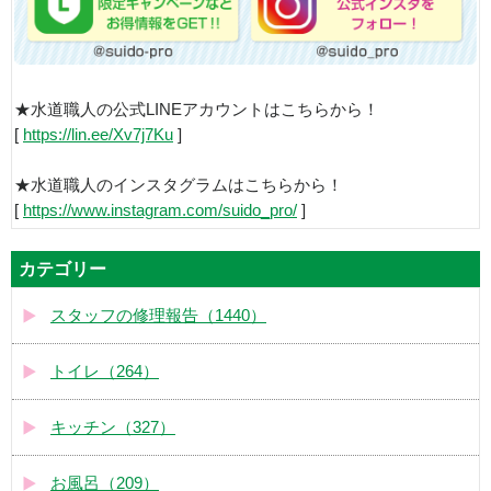
★水道職人の公式LINEアカウントはこちらから！
[
https://lin.ee/Xv7j7Ku
]
★水道職人のインスタグラムはこちらから！
[
https://www.instagram.com/suido_pro/
]
カテゴリー
スタッフの修理報告（1440）
トイレ（264）
キッチン（327）
お風呂（209）