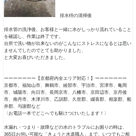
排水枡の清掃後
排水管の洗浄後、お客様と一緒に水がしっかり流れていること
を確認し、作業は終了です。
台所で洗い物が出来ないのがこんなにストレスになるとは思い
ませんでしたのでとても助かりました、
と大変お喜びいただきました。
ーーーーーーー【京都府内全エリア対応！】ーーーーーーー
京都市、福知山市、舞鶴市、綾部市、宇治市、宮津市、亀岡
市、城陽市、向日市、長岡京市、八幡市、京田辺市、京丹後
市、南丹市、木津川市、乙訓郡、久世郡、綴喜郡、相楽郡、船
井郡、与謝郡など
〈お電話一本でどこへでも駆けつけいたします！〉
水漏れ・つまり・故障などの水のトラブルにお困りの時は、
365日お伺い可能な「きょうと水道職人」まで、いつでもご相