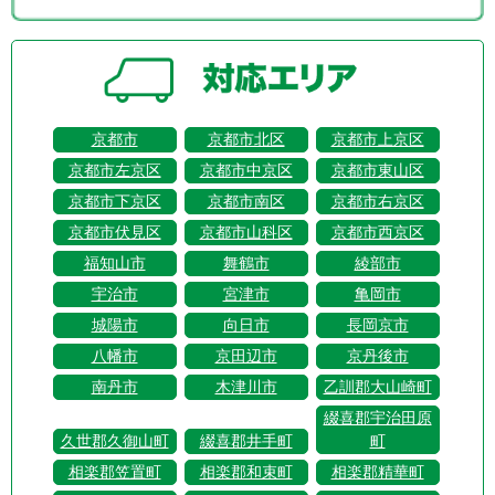
京都市
京都市北区
京都市上京区
京都市左京区
京都市中京区
京都市東山区
京都市下京区
京都市南区
京都市右京区
京都市伏見区
京都市山科区
京都市西京区
福知山市
舞鶴市
綾部市
宇治市
宮津市
亀岡市
城陽市
向日市
長岡京市
八幡市
京田辺市
京丹後市
南丹市
木津川市
乙訓郡大山崎町
綴喜郡宇治田原
久世郡久御山町
綴喜郡井手町
町
相楽郡笠置町
相楽郡和束町
相楽郡精華町