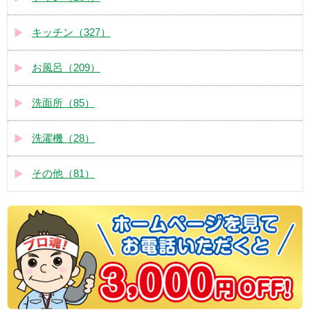
キッチン（327）
お風呂（209）
洗面所（85）
洗濯機（28）
その他（81）