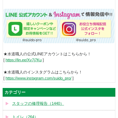
★水道職人の公式LINEアカウントはこちらから！
[
https://lin.ee/Xv7j7Ku
]
★水道職人のインスタグラムはこちらから！
[
https://www.instagram.com/suido_pro/
]
カテゴリー
スタッフの修理報告（1440）
トイレ（264）