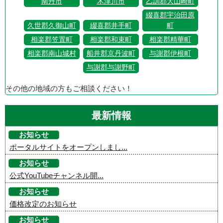
南丹市
木津川市
乙訓郡大山崎町
綴喜郡宇治田原
久世郡久御山町
綴喜郡井手町
町
相楽郡笠置町
相楽郡和束町
相楽郡精華町
相楽郡南山城村
船井郡京丹波町
与謝郡伊根町
与謝郡与謝野町
その他の地域の方もご相談ください！
最新情報
お知らせ
ポータルサイトをオープンしまし...
お知らせ
公式YouTubeチャンネル開...
お知らせ
価格改定のお知らせ
お知らせ