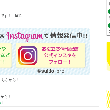
す！ kt11
こちらから！
らから！
/
]