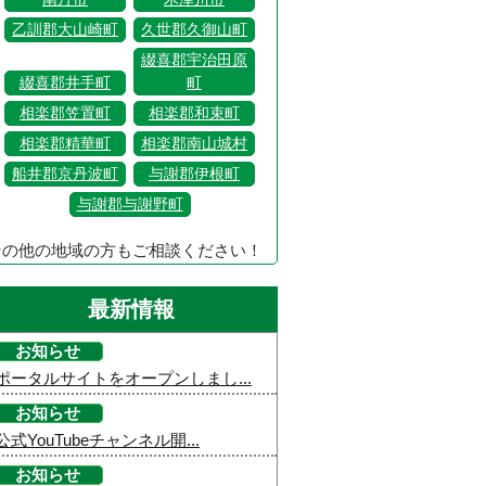
乙訓郡大山崎町
久世郡久御山町
綴喜郡宇治田原
綴喜郡井手町
町
相楽郡笠置町
相楽郡和束町
相楽郡精華町
相楽郡南山城村
船井郡京丹波町
与謝郡伊根町
与謝郡与謝野町
その他の地域の方もご相談ください！
最新情報
お知らせ
ポータルサイトをオープンしまし...
お知らせ
公式YouTubeチャンネル開...
お知らせ