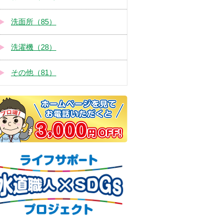
洗面所（85）
洗濯機（28）
その他（81）