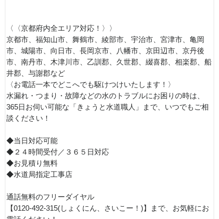
〈〈京都府内全エリア対応！〉〉
京都市、福知山市、舞鶴市、綾部市、宇治市、宮津市、亀岡
市、城陽市、向日市、長岡京市、八幡市、京田辺市、京丹後
市、南丹市、木津川市、乙訓郡、久世郡、綴喜郡、相楽郡、船
井郡、与謝郡など
〈お電話一本でどこへでも駆けつけいたします！〉
水漏れ・つまり・故障などの水のトラブルにお困りの時は、
365日お伺い可能な「きょうと水道職人」まで、いつでもご相
談ください！
◆当日対応可能
◆２４時間受付／３６５日対応
◆お見積り無料
◆水道局指定工事店
通話無料のフリーダイヤル
【0120-492-315(しょくにん、さいこー！)】まで、お気軽にお