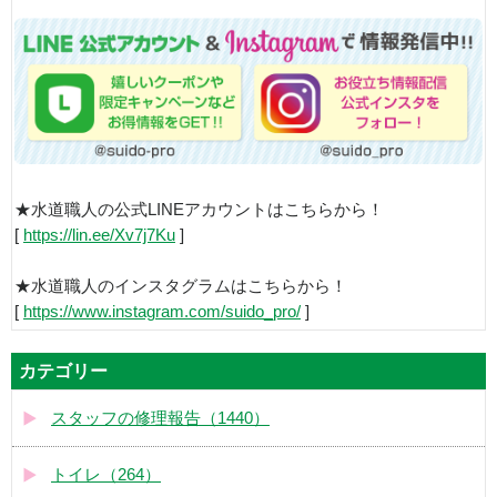
★水道職人の公式LINEアカウントはこちらから！
[
https://lin.ee/Xv7j7Ku
]
★水道職人のインスタグラムはこちらから！
[
https://www.instagram.com/suido_pro/
]
カテゴリー
スタッフの修理報告（1440）
トイレ（264）