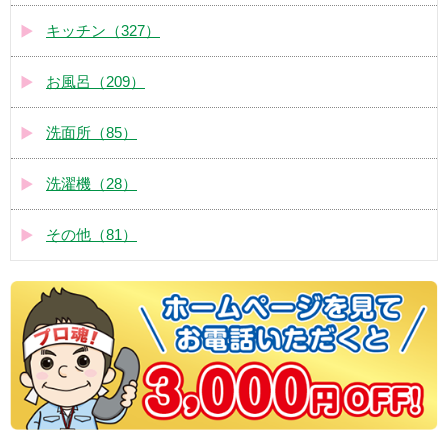
キッチン（327）
お風呂（209）
洗面所（85）
洗濯機（28）
その他（81）