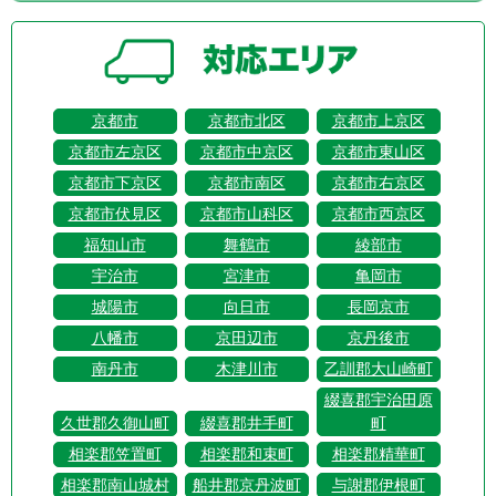
京都市
京都市北区
京都市上京区
京都市左京区
京都市中京区
京都市東山区
京都市下京区
京都市南区
京都市右京区
京都市伏見区
京都市山科区
京都市西京区
福知山市
舞鶴市
綾部市
宇治市
宮津市
亀岡市
城陽市
向日市
長岡京市
八幡市
京田辺市
京丹後市
南丹市
木津川市
乙訓郡大山崎町
綴喜郡宇治田原
久世郡久御山町
綴喜郡井手町
町
相楽郡笠置町
相楽郡和束町
相楽郡精華町
相楽郡南山城村
船井郡京丹波町
与謝郡伊根町