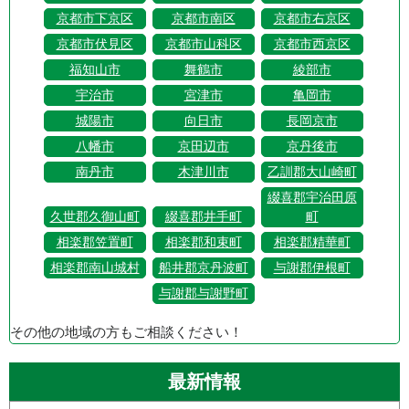
京都市下京区
京都市南区
京都市右京区
京都市伏見区
京都市山科区
京都市西京区
福知山市
舞鶴市
綾部市
宇治市
宮津市
亀岡市
城陽市
向日市
長岡京市
八幡市
京田辺市
京丹後市
南丹市
木津川市
乙訓郡大山崎町
綴喜郡宇治田原
久世郡久御山町
綴喜郡井手町
町
相楽郡笠置町
相楽郡和束町
相楽郡精華町
相楽郡南山城村
船井郡京丹波町
与謝郡伊根町
与謝郡与謝野町
その他の地域の方もご相談ください！
最新情報