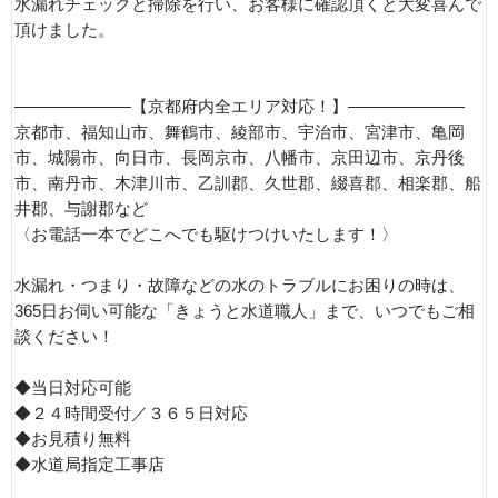
水漏れチェックと掃除を行い、お客様に確認頂くと大変喜んで
頂けました。
———————【京都府内全エリア対応！】———————
京都市、福知山市、舞鶴市、綾部市、宇治市、宮津市、亀岡
市、城陽市、向日市、長岡京市、八幡市、京田辺市、京丹後
市、南丹市、木津川市、乙訓郡、久世郡、綴喜郡、相楽郡、船
井郡、与謝郡など
〈お電話一本でどこへでも駆けつけいたします！〉
水漏れ・つまり・故障などの水のトラブルにお困りの時は、
365日お伺い可能な「きょうと水道職人」まで、いつでもご相
談ください！
◆当日対応可能
◆２４時間受付／３６５日対応
◆お見積り無料
◆水道局指定工事店