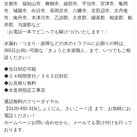
京都市、福知山市、舞鶴市、綾部市、宇治市、宮津市、亀岡
市、城陽市、向日市、長岡京市、八幡市、京田辺市、京丹後
市、南丹市、木津川市、乙訓郡、久世郡、綴喜郡、相楽郡、船
井郡、与謝郡など
〈お電話一本でどこへでも駆けつけいたします！〉
水漏れ・つまり・故障などの水のトラブルにお困りの時は、
365日お伺い可能な「きょうと水道職人」まで、いつでもご相
談ください！
◆当日対応可能
◆２４時間受付／３６５日対応
◆お見積り無料
◆水道局指定工事店
通話無料のフリーダイヤル
【0120-492-315(しょくにん、さいこー！)】まで、お気軽にお
電話ください！
ホームページお問い合わせから、メールでも受け付けを行って
おります。