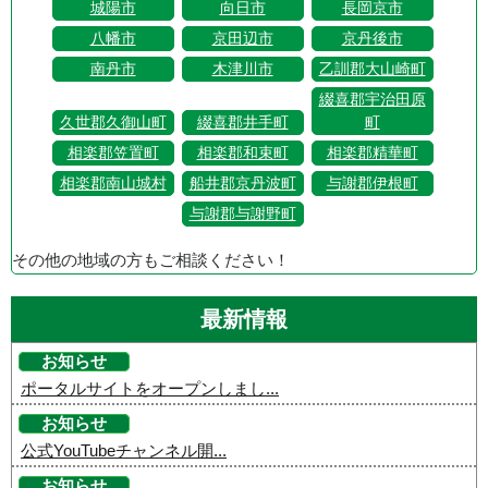
城陽市
向日市
長岡京市
八幡市
京田辺市
京丹後市
南丹市
木津川市
乙訓郡大山崎町
綴喜郡宇治田原
久世郡久御山町
綴喜郡井手町
町
相楽郡笠置町
相楽郡和束町
相楽郡精華町
相楽郡南山城村
船井郡京丹波町
与謝郡伊根町
与謝郡与謝野町
その他の地域の方もご相談ください！
最新情報
お知らせ
ポータルサイトをオープンしまし...
お知らせ
公式YouTubeチャンネル開...
お知らせ