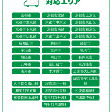
京都市
京都市北区
京都市上京区
京都市左京区
京都市中京区
京都市東山区
京都市下京区
京都市南区
京都市右京区
京都市伏見区
京都市山科区
京都市西京区
福知山市
舞鶴市
綾部市
宇治市
宮津市
亀岡市
城陽市
向日市
長岡京市
八幡市
京田辺市
京丹後市
南丹市
木津川市
乙訓郡大山崎町
綴喜郡宇治田原
久世郡久御山町
綴喜郡井手町
町
相楽郡笠置町
相楽郡和束町
相楽郡精華町
相楽郡南山城村
船井郡京丹波町
与謝郡伊根町
与謝郡与謝野町