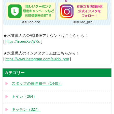
★水道職人の公式LINEアカウントはこちらから！
[
https://lin.ee/Xv7j7Ku
]
★水道職人のインスタグラムはこちらから！
[
https://www.instagram.com/suido_pro/
]
カテゴリー
スタッフの修理報告（1440）
トイレ（264）
キッチン（327）