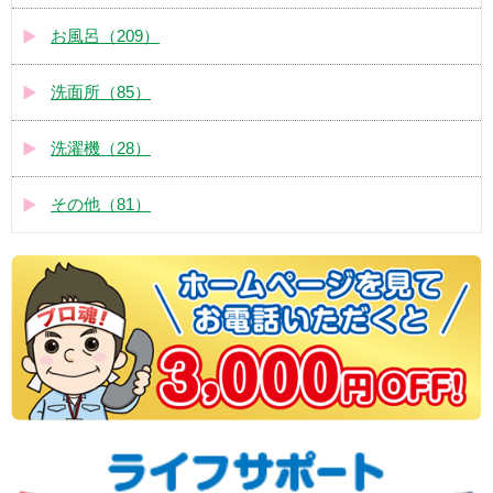
お風呂（209）
洗面所（85）
洗濯機（28）
その他（81）