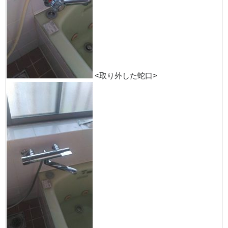
<取り外した蛇口>