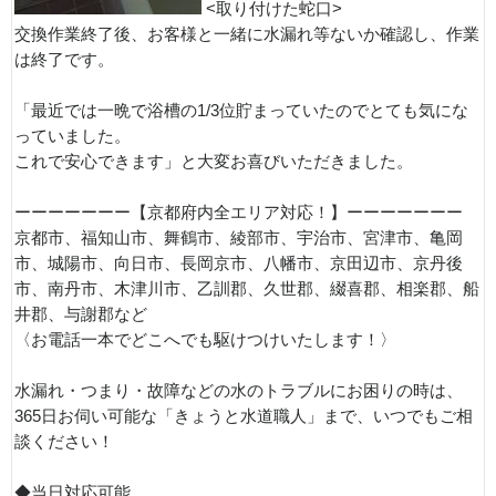
<取り付けた蛇口>
交換作業終了後、お客様と一緒に水漏れ等ないか確認し、作業
は終了です。
「最近では一晩で浴槽の1/3位貯まっていたのでとても気にな
っていました。
これで安心できます」と大変お喜びいただきました。
ーーーーーーー【京都府内全エリア対応！】ーーーーーーー
京都市、福知山市、舞鶴市、綾部市、宇治市、宮津市、亀岡
市、城陽市、向日市、長岡京市、八幡市、京田辺市、京丹後
市、南丹市、木津川市、乙訓郡、久世郡、綴喜郡、相楽郡、船
井郡、与謝郡など
〈お電話一本でどこへでも駆けつけいたします！〉
水漏れ・つまり・故障などの水のトラブルにお困りの時は、
365日お伺い可能な「きょうと水道職人」まで、いつでもご相
談ください！
◆当日対応可能