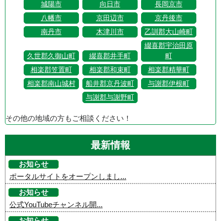
城陽市
向日市
長岡京市
八幡市
京田辺市
京丹後市
南丹市
木津川市
乙訓郡大山崎町
綴喜郡宇治田原
久世郡久御山町
綴喜郡井手町
町
相楽郡笠置町
相楽郡和束町
相楽郡精華町
相楽郡南山城村
船井郡京丹波町
与謝郡伊根町
与謝郡与謝野町
その他の地域の方もご相談ください！
最新情報
お知らせ
ポータルサイトをオープンしまし...
お知らせ
公式YouTubeチャンネル開...
お知らせ