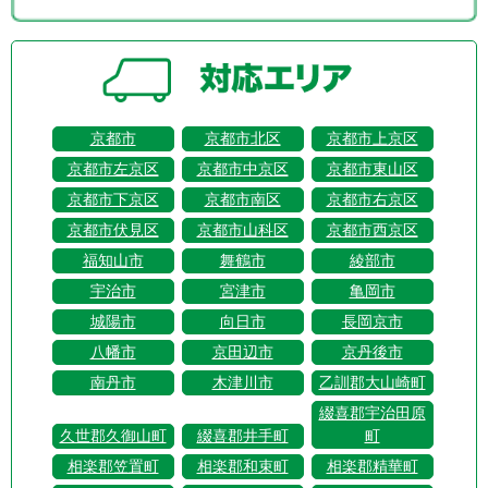
京都市
京都市北区
京都市上京区
京都市左京区
京都市中京区
京都市東山区
京都市下京区
京都市南区
京都市右京区
京都市伏見区
京都市山科区
京都市西京区
福知山市
舞鶴市
綾部市
宇治市
宮津市
亀岡市
城陽市
向日市
長岡京市
八幡市
京田辺市
京丹後市
南丹市
木津川市
乙訓郡大山崎町
綴喜郡宇治田原
久世郡久御山町
綴喜郡井手町
町
相楽郡笠置町
相楽郡和束町
相楽郡精華町