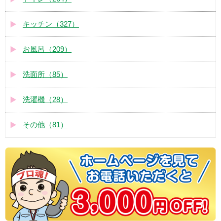
キッチン（327）
お風呂（209）
洗面所（85）
洗濯機（28）
その他（81）