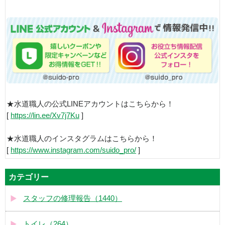
★水道職人の公式LINEアカウントはこちらから！
[
https://lin.ee/Xv7j7Ku
]
★水道職人のインスタグラムはこちらから！
[
https://www.instagram.com/suido_pro/
]
カテゴリー
スタッフの修理報告（1440）
トイレ（264）