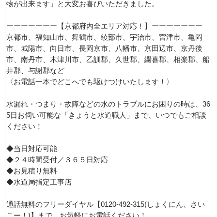
物が出来ます」と大変お喜びいただきました。
ーーーーーーー【京都府内全エリア対応！】ーーーーーーー
京都市、福知山市、舞鶴市、綾部市、宇治市、宮津市、亀岡
市、城陽市、向日市、長岡京市、八幡市、京田辺市、京丹後
市、南丹市、木津川市、乙訓郡、久世郡、綴喜郡、相楽郡、船
井郡、与謝郡など
〈お電話一本でどこへでも駆けつけいたします！〉
水漏れ・つまり・故障などの水のトラブルにお困りの時は、36
5日お伺い可能な「きょうと水道職人」まで、いつでもご相談
ください！
◆当日対応可能
◆２４時間受付／３６５日対応
◆お見積り無料
◆水道局指定工事店
通話無料のフリーダイヤル【0120-492-315(しょくにん、さい
こー！)】まで、お気軽にお電話ください！