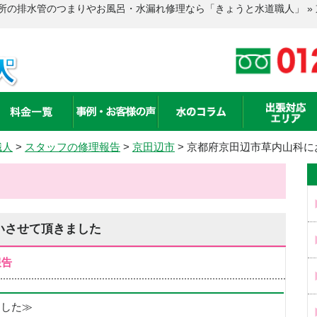
所の排水管のつまりやお風呂・水漏れ修理なら「きょうと水道職人」 »
職人
>
スタッフの修理報告
>
京田辺市
>
京都府京田辺市草内山科に
いさせて頂きました
報告
めました≫