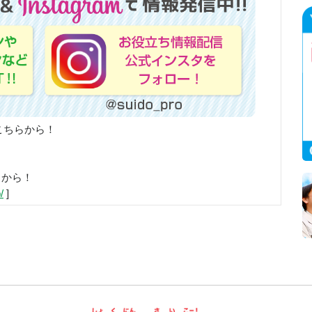
こちらから！
らから！
/
]