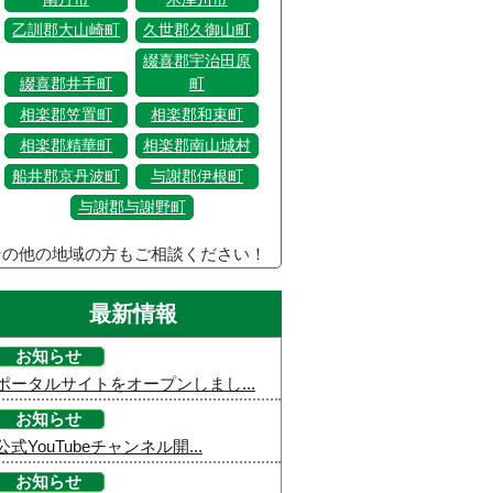
乙訓郡大山崎町
久世郡久御山町
綴喜郡宇治田原
綴喜郡井手町
町
相楽郡笠置町
相楽郡和束町
相楽郡精華町
相楽郡南山城村
船井郡京丹波町
与謝郡伊根町
与謝郡与謝野町
その他の地域の方もご相談ください！
最新情報
お知らせ
ポータルサイトをオープンしまし...
お知らせ
公式YouTubeチャンネル開...
お知らせ