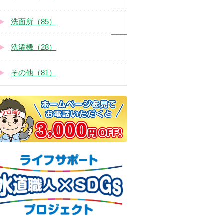
洗面所（85）
洗濯機（28）
その他（81）