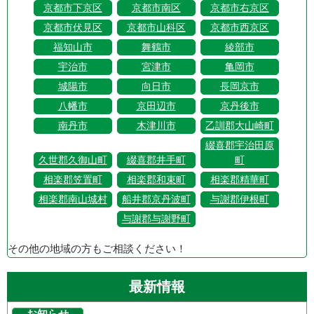
京都市下京区
京都市南区
京都市右京区
京都市伏見区
京都市山科区
京都市西京区
福知山市
舞鶴市
綾部市
宇治市
宮津市
亀岡市
城陽市
向日市
長岡京市
八幡市
京田辺市
京丹後市
南丹市
木津川市
乙訓郡大山崎町
綴喜郡宇治田原
久世郡久御山町
綴喜郡井手町
町
相楽郡笠置町
相楽郡和束町
相楽郡精華町
相楽郡南山城村
船井郡京丹波町
与謝郡伊根町
与謝郡与謝野町
その他の地域の方もご相談ください！
最新情報