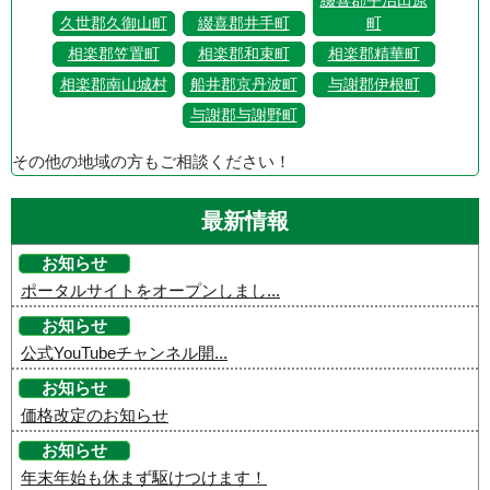
綴喜郡宇治田原
久世郡久御山町
綴喜郡井手町
町
相楽郡笠置町
相楽郡和束町
相楽郡精華町
相楽郡南山城村
船井郡京丹波町
与謝郡伊根町
与謝郡与謝野町
その他の地域の方もご相談ください！
最新情報
お知らせ
ポータルサイトをオープンしまし...
お知らせ
公式YouTubeチャンネル開...
お知らせ
価格改定のお知らせ
お知らせ
年末年始も休まず駆けつけます！