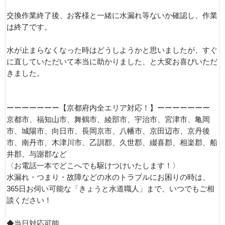
交換作業終了後、お客様と一緒に水漏れ等ないか確認し、作業
は終了です。
水が止まらなくなった時はどうしようかと思いましたが、すぐ
に直していただいて本当に助かりました、と大変お喜びいただ
きました。
ーーーーーーー【京都府内全エリア対応！】ーーーーーーー
京都市、福知山市、舞鶴市、綾部市、宇治市、宮津市、亀岡
市、城陽市、向日市、長岡京市、八幡市、京田辺市、京丹後
市、南丹市、木津川市、乙訓郡、久世郡、綴喜郡、相楽郡、船
井郡、与謝郡など
〈お電話一本でどこへでも駆けつけいたします！〉
水漏れ・つまり・故障などの水のトラブルにお困りの時は、
365日お伺い可能な「きょうと水道職人」まで、いつでもご相
談ください！
◆当日対応可能