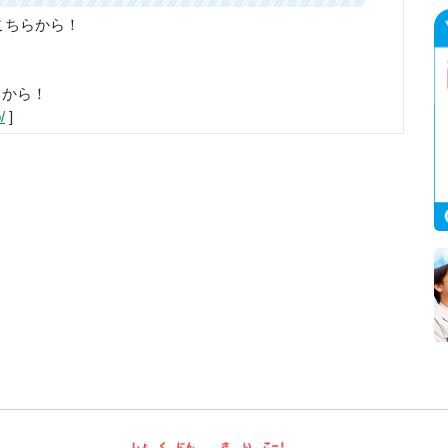
こちらから！
らから！
/
]