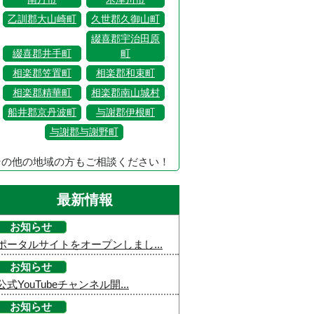
乙訓郡大山崎町
久世郡久御山町
綴喜郡宇治田原
綴喜郡井手町
町
相楽郡笠置町
相楽郡和束町
相楽郡精華町
相楽郡南山城村
船井郡京丹波町
与謝郡伊根町
与謝郡与謝野町
その他の地域の方もご相談ください！
最新情報
お知らせ
ポータルサイトをオープンしまし...
お知らせ
公式YouTubeチャンネル開...
お知らせ