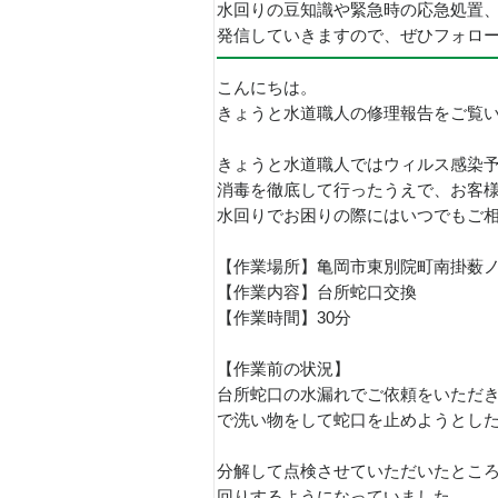
水回りの豆知識や緊急時の応急処置
発信していきますので、ぜひフォロ
こんにちは。
きょうと水道職人の修理報告をご覧
きょうと水道職人ではウィルス感染
消毒を徹底して行ったうえで、お客
水回りでお困りの際にはいつでもご
【作業場所】亀岡市東別院町南掛薮
【作業内容】台所蛇口交換
【作業時間】30分
【作業前の状況】
台所蛇口の水漏れでご依頼をいただ
で洗い物をして蛇口を止めようとし
分解して点検させていただいたとこ
回りするようになっていました。