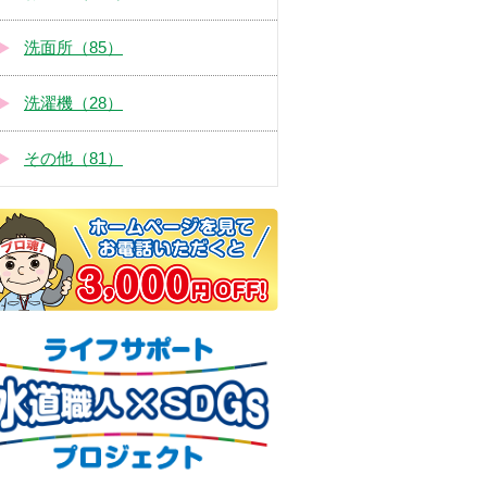
洗面所（85）
洗濯機（28）
その他（81）