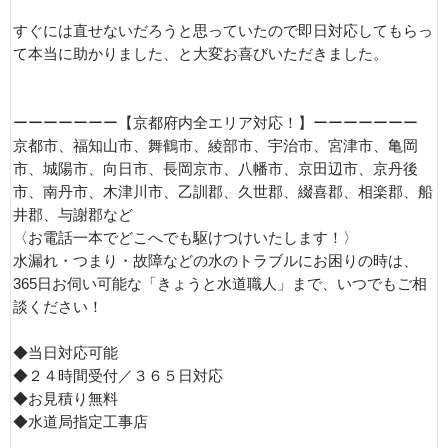
すぐには直せないだろうと思っていたので即日対応してもらっ
て本当に助かりました、と大変お喜びいただきました。
ーーーーーーー【京都府内全エリア対応！】ーーーーーーー
京都市、福知山市、舞鶴市、綾部市、宇治市、宮津市、亀岡
市、城陽市、向日市、長岡京市、八幡市、京田辺市、京丹後
市、南丹市、木津川市、乙訓郡、久世郡、綴喜郡、相楽郡、船
井郡、与謝郡など
〈お電話一本でどこへでも駆けつけいたします！〉
水漏れ・つまり・故障などの水のトラブルにお困りの時は、
365日お伺い可能な「きょうと水道職人」まで、いつでもご相
談ください！
◆当日対応可能
◆２４時間受付／３６５日対応
◆お見積り無料
◆水道局指定工事店