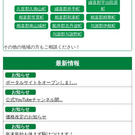
綴喜郡宇治田原
久世郡久御山町
綴喜郡井手町
町
相楽郡笠置町
相楽郡和束町
相楽郡精華町
相楽郡南山城村
船井郡京丹波町
与謝郡伊根町
与謝郡与謝野町
その他の地域の方もご相談ください！
最新情報
お知らせ
ポータルサイトをオープンしまし...
お知らせ
公式YouTubeチャンネル開...
お知らせ
価格改定のお知らせ
お知らせ
年末年始も休まず駆けつけます！