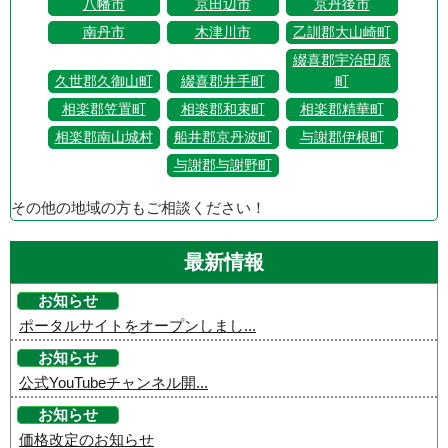
八幡市
京田辺市
京丹後市
南丹市
木津川市
乙訓郡大山崎町
綴喜郡宇治田原
久世郡久御山町
綴喜郡井手町
町
相楽郡笠置町
相楽郡和束町
相楽郡精華町
相楽郡南山城村
船井郡京丹波町
与謝郡伊根町
与謝郡与謝野町
その他の地域の方もご相談ください！
最新情報
お知らせ
ポータルサイトをオープンしまし...
お知らせ
公式YouTubeチャンネル開...
お知らせ
価格改定のお知らせ