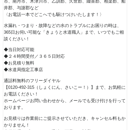
市、南丹市、木津川市、乙訓郡、久世郡、綴喜郡、相楽郡、船
井郡、与謝郡など
〈お電話一本でどこへでも駆けつけいたします！〉
水漏れ・つまり・故障などの水のトラブルにお困りの時は、
365日お伺い可能な「きょうと水道職人」まで、いつでもご相
談ください！
◆当日対応可能
◆２４時間受付／３６５日対応
◆お見積り無料
◆水道局指定工事店
通話料無料のフリーダイヤル
【0120-492-315（しょくにん、さいこー！）】まで、お気軽に
お電話ください！
ホームページお問い合わせから、メールでも受け付けを行って
おります。
お見積りは作業前にご提示させていただき、キャンセル料もか
かりません！