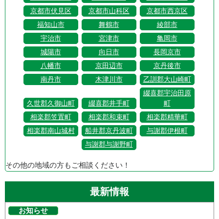
京都市伏見区
京都市山科区
京都市西京区
福知山市
舞鶴市
綾部市
宇治市
宮津市
亀岡市
城陽市
向日市
長岡京市
八幡市
京田辺市
京丹後市
南丹市
木津川市
乙訓郡大山崎町
綴喜郡宇治田原
久世郡久御山町
綴喜郡井手町
町
相楽郡笠置町
相楽郡和束町
相楽郡精華町
相楽郡南山城村
船井郡京丹波町
与謝郡伊根町
与謝郡与謝野町
その他の地域の方もご相談ください！
最新情報
お知らせ