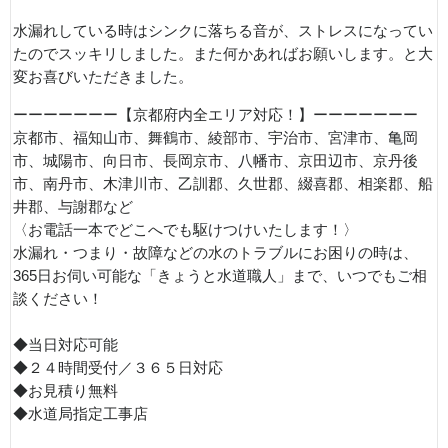
水漏れしている時はシンクに落ちる音が、ストレスになってい
たのでスッキリしました。また何かあればお願いします。と大
変お喜びいただきました。
ーーーーーーー【京都府内全エリア対応！】ーーーーーーー
京都市、福知山市、舞鶴市、綾部市、宇治市、宮津市、亀岡
市、城陽市、向日市、長岡京市、八幡市、京田辺市、京丹後
市、南丹市、木津川市、乙訓郡、久世郡、綴喜郡、相楽郡、船
井郡、与謝郡など
〈お電話一本でどこへでも駆けつけいたします！〉
水漏れ・つまり・故障などの水のトラブルにお困りの時は、
365日お伺い可能な「きょうと水道職人」まで、いつでもご相
談ください！
◆当日対応可能
◆２４時間受付／３６５日対応
◆お見積り無料
◆水道局指定工事店