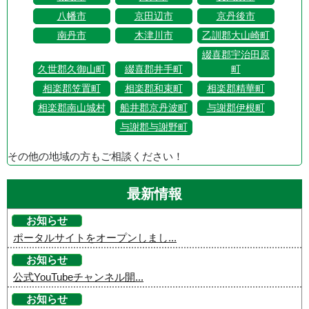
八幡市
京田辺市
京丹後市
南丹市
木津川市
乙訓郡大山崎町
綴喜郡宇治田原
久世郡久御山町
綴喜郡井手町
町
相楽郡笠置町
相楽郡和束町
相楽郡精華町
相楽郡南山城村
船井郡京丹波町
与謝郡伊根町
与謝郡与謝野町
その他の地域の方もご相談ください！
最新情報
お知らせ
ポータルサイトをオープンしまし...
お知らせ
公式YouTubeチャンネル開...
お知らせ