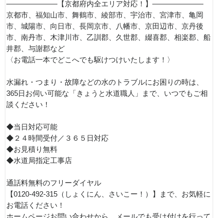
———————【京都府内全エリア対応！】———————
京都市、福知山市、舞鶴市、綾部市、宇治市、宮津市、亀岡
市、城陽市、向日市、長岡京市、八幡市、京田辺市、京丹後
市、南丹市、木津川市、乙訓郡、久世郡、綴喜郡、相楽郡、船
井郡、与謝郡など
〈お電話一本でどこへでも駆けつけいたします！〉
水漏れ・つまり・故障などの水のトラブルにお困りの時は、
365日お伺い可能な「きょうと水道職人」まで、いつでもご相
談ください！
◆当日対応可能
◆２４時間受付／３６５日対応
◆お見積り無料
◆水道局指定工事店
通話料無料のフリーダイヤル
【0120-492-315（しょくにん、さいこー！）】まで、お気軽に
お電話ください！
ホームページお問い合わせから、メールでも受け付けを行って